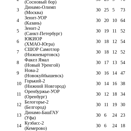
(Сосновый бор)
Динамо-Олимп
3
30
25
5
73
(Москва)
Зенит-УОР
4
30
20
10
64
(Казань)
Зенит-2
5
30
19
11
52
(Санкт-Петербург)
ЮКИОР
6
30
18
12
54
(ХМАО-Югра)
СШОР Самотлор
7
30
18
12
52
(Нижневартовск)
Факел Ямал
8
30
17
13
54
(Новый Уренгой)
Нова-2
9
30
16
14
47
(Новокуйбышевск)
Горький-2
10
30
14
16
38
(Нижний Новгород)
Оренбуржье-УОР
11
30
12
18
34
(Оренбург)
Белогорье-2
12
30
11
19
30
(Белгород)
Динамо-БашГАУ
13
30
6
24
23
(Уфа)
Кузбасс-2
14
30
6
24
18
(Кемерово)