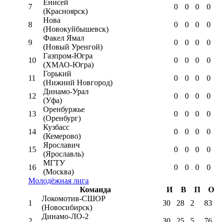
Енисей
7
0
0
0
0
(Красноярск)
Нова
8
0
0
0
0
(Новокуйбышевск)
Факел Ямал
9
0
0
0
0
(Новый Уренгой)
Газпром-Югра
10
0
0
0
0
(ХМАО-Югра)
Горький
11
0
0
0
0
(Нижний Новгород)
Динамо-Урал
12
0
0
0
0
(Уфа)
Оренбуржье
13
0
0
0
0
(Оренбург)
Кузбасс
14
0
0
0
0
(Кемерово)
Ярославич
15
0
0
0
0
(Ярославль)
МГТУ
16
0
0
0
0
(Москва)
Молодёжная лига
Команда
И
В
П
О
Локомотив-CШОР
1
30
28
2
83
(Новосибирск)
Динамо-ЛО-2
2
30
25
5
76