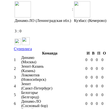
:
Динамо-ЛО (Ленинградская обл.)
Кузбасс (Кемерово)
3
:
0
Суперлига
Команда
И
В
П
О
Динамо
1
0
0
0
0
(Москва)
Зенит-Казань
2
0
0
0
0
(Казань)
Локомотив
3
0
0
0
0
(Новосибирск)
Зенит
4
0
0
0
0
(Санкт-Петербург)
Белогорье
5
0
0
0
0
(Белгород)
Динамо-ЛО
6
0
0
0
0
(Сосновый бор)