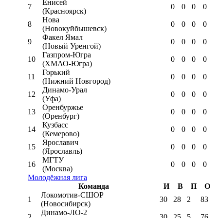
Енисей
7
0
0
0
0
(Красноярск)
Нова
8
0
0
0
0
(Новокуйбышевск)
Факел Ямал
9
0
0
0
0
(Новый Уренгой)
Газпром-Югра
10
0
0
0
0
(ХМАО-Югра)
Горький
11
0
0
0
0
(Нижний Новгород)
Динамо-Урал
12
0
0
0
0
(Уфа)
Оренбуржье
13
0
0
0
0
(Оренбург)
Кузбасс
14
0
0
0
0
(Кемерово)
Ярославич
15
0
0
0
0
(Ярославль)
МГТУ
16
0
0
0
0
(Москва)
Молодёжная лига
Команда
И
В
П
О
Локомотив-CШОР
1
30
28
2
83
(Новосибирск)
Динамо-ЛО-2
2
30
25
5
76