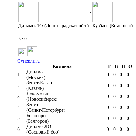
:
Динамо-ЛО (Ленинградская обл.)
Кузбасс (Кемерово)
3
:
0
Суперлига
Команда
И
В
П
О
Динамо
1
0
0
0
0
(Москва)
Зенит-Казань
2
0
0
0
0
(Казань)
Локомотив
3
0
0
0
0
(Новосибирск)
Зенит
4
0
0
0
0
(Санкт-Петербург)
Белогорье
5
0
0
0
0
(Белгород)
Динамо-ЛО
6
0
0
0
0
(Сосновый бор)