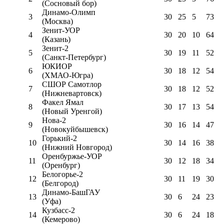
(Сосновый бор)
Динамо-Олимп
3
30
25
5
73
(Москва)
Зенит-УОР
4
30
20
10
64
(Казань)
Зенит-2
5
30
19
11
52
(Санкт-Петербург)
ЮКИОР
6
30
18
12
54
(ХМАО-Югра)
СШОР Самотлор
7
30
18
12
52
(Нижневартовск)
Факел Ямал
8
30
17
13
54
(Новый Уренгой)
Нова-2
9
30
16
14
47
(Новокуйбышевск)
Горький-2
10
30
14
16
38
(Нижний Новгород)
Оренбуржье-УОР
11
30
12
18
34
(Оренбург)
Белогорье-2
12
30
11
19
30
(Белгород)
Динамо-БашГАУ
13
30
6
24
23
(Уфа)
Кузбасс-2
14
30
6
24
18
(Кемерово)