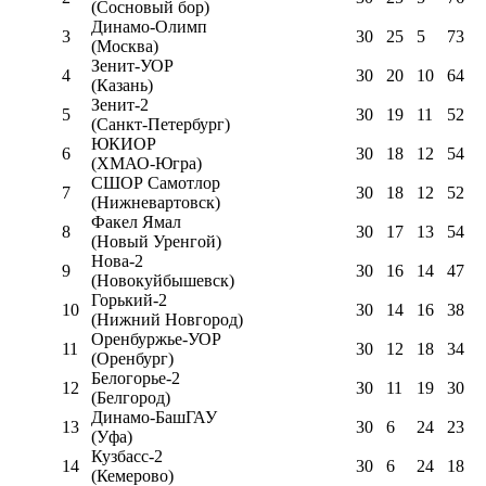
(Сосновый бор)
Динамо-Олимп
3
30
25
5
73
(Москва)
Зенит-УОР
4
30
20
10
64
(Казань)
Зенит-2
5
30
19
11
52
(Санкт-Петербург)
ЮКИОР
6
30
18
12
54
(ХМАО-Югра)
СШОР Самотлор
7
30
18
12
52
(Нижневартовск)
Факел Ямал
8
30
17
13
54
(Новый Уренгой)
Нова-2
9
30
16
14
47
(Новокуйбышевск)
Горький-2
10
30
14
16
38
(Нижний Новгород)
Оренбуржье-УОР
11
30
12
18
34
(Оренбург)
Белогорье-2
12
30
11
19
30
(Белгород)
Динамо-БашГАУ
13
30
6
24
23
(Уфа)
Кузбасс-2
14
30
6
24
18
(Кемерово)