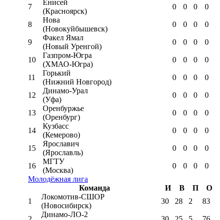
Енисей
7
0
0
0
0
(Красноярск)
Нова
8
0
0
0
0
(Новокуйбышевск)
Факел Ямал
9
0
0
0
0
(Новый Уренгой)
Газпром-Югра
10
0
0
0
0
(ХМАО-Югра)
Горький
11
0
0
0
0
(Нижний Новгород)
Динамо-Урал
12
0
0
0
0
(Уфа)
Оренбуржье
13
0
0
0
0
(Оренбург)
Кузбасс
14
0
0
0
0
(Кемерово)
Ярославич
15
0
0
0
0
(Ярославль)
МГТУ
16
0
0
0
0
(Москва)
Молодёжная лига
Команда
И
В
П
О
Локомотив-CШОР
1
30
28
2
83
(Новосибирск)
Динамо-ЛО-2
2
30
25
5
76