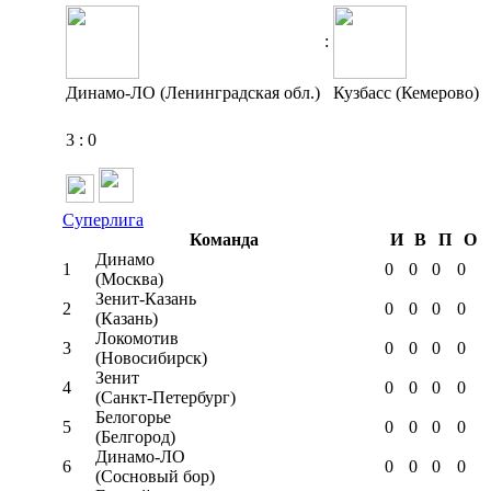
:
Динамо-ЛО (Ленинградская обл.)
Кузбасс (Кемерово)
3
:
0
Суперлига
Команда
И
В
П
О
Динамо
1
0
0
0
0
(Москва)
Зенит-Казань
2
0
0
0
0
(Казань)
Локомотив
3
0
0
0
0
(Новосибирск)
Зенит
4
0
0
0
0
(Санкт-Петербург)
Белогорье
5
0
0
0
0
(Белгород)
Динамо-ЛО
6
0
0
0
0
(Сосновый бор)