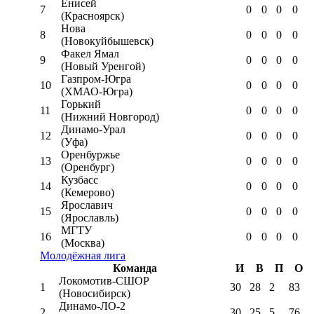
Енисей
7
0
0
0
0
(Красноярск)
Нова
8
0
0
0
0
(Новокуйбышевск)
Факел Ямал
9
0
0
0
0
(Новый Уренгой)
Газпром-Югра
10
0
0
0
0
(ХМАО-Югра)
Горький
11
0
0
0
0
(Нижний Новгород)
Динамо-Урал
12
0
0
0
0
(Уфа)
Оренбуржье
13
0
0
0
0
(Оренбург)
Кузбасс
14
0
0
0
0
(Кемерово)
Ярославич
15
0
0
0
0
(Ярославль)
МГТУ
16
0
0
0
0
(Москва)
Молодёжная лига
Команда
И
В
П
О
Локомотив-CШОР
1
30
28
2
83
(Новосибирск)
Динамо-ЛО-2
2
30
25
5
76