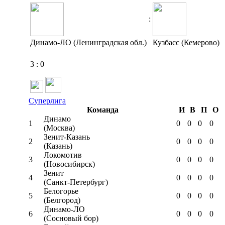
:
Динамо-ЛО (Ленинградская обл.)
Кузбасс (Кемерово)
3
:
0
Суперлига
Команда
И
В
П
О
Динамо
1
0
0
0
0
(Москва)
Зенит-Казань
2
0
0
0
0
(Казань)
Локомотив
3
0
0
0
0
(Новосибирск)
Зенит
4
0
0
0
0
(Санкт-Петербург)
Белогорье
5
0
0
0
0
(Белгород)
Динамо-ЛО
6
0
0
0
0
(Сосновый бор)