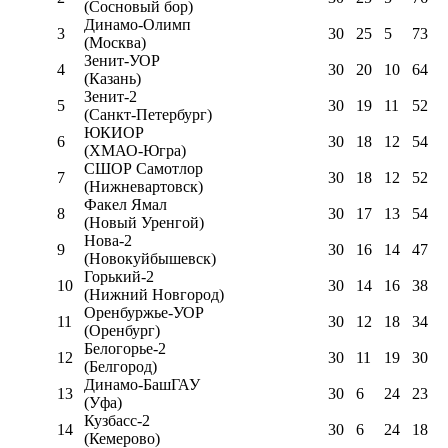
(Сосновый бор)
Динамо-Олимп
3
30
25
5
73
(Москва)
Зенит-УОР
4
30
20
10
64
(Казань)
Зенит-2
5
30
19
11
52
(Санкт-Петербург)
ЮКИОР
6
30
18
12
54
(ХМАО-Югра)
СШОР Самотлор
7
30
18
12
52
(Нижневартовск)
Факел Ямал
8
30
17
13
54
(Новый Уренгой)
Нова-2
9
30
16
14
47
(Новокуйбышевск)
Горький-2
10
30
14
16
38
(Нижний Новгород)
Оренбуржье-УОР
11
30
12
18
34
(Оренбург)
Белогорье-2
12
30
11
19
30
(Белгород)
Динамо-БашГАУ
13
30
6
24
23
(Уфа)
Кузбасс-2
14
30
6
24
18
(Кемерово)