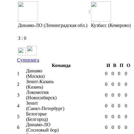
:
Динамо-ЛО (Ленинградская обл.)
Кузбасс (Кемерово)
3
:
0
Суперлига
Команда
И
В
П
О
Динамо
1
0
0
0
0
(Москва)
Зенит-Казань
2
0
0
0
0
(Казань)
Локомотив
3
0
0
0
0
(Новосибирск)
Зенит
4
0
0
0
0
(Санкт-Петербург)
Белогорье
5
0
0
0
0
(Белгород)
Динамо-ЛО
6
0
0
0
0
(Сосновый бор)