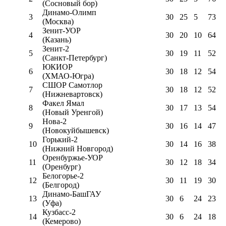
(Сосновый бор)
Динамо-Олимп
3
30
25
5
73
(Москва)
Зенит-УОР
4
30
20
10
64
(Казань)
Зенит-2
5
30
19
11
52
(Санкт-Петербург)
ЮКИОР
6
30
18
12
54
(ХМАО-Югра)
СШОР Самотлор
7
30
18
12
52
(Нижневартовск)
Факел Ямал
8
30
17
13
54
(Новый Уренгой)
Нова-2
9
30
16
14
47
(Новокуйбышевск)
Горький-2
10
30
14
16
38
(Нижний Новгород)
Оренбуржье-УОР
11
30
12
18
34
(Оренбург)
Белогорье-2
12
30
11
19
30
(Белгород)
Динамо-БашГАУ
13
30
6
24
23
(Уфа)
Кузбасс-2
14
30
6
24
18
(Кемерово)