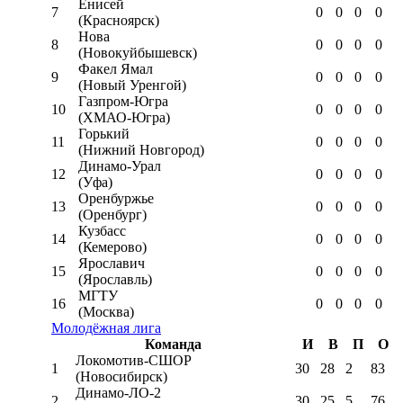
Енисей
7
0
0
0
0
(Красноярск)
Нова
8
0
0
0
0
(Новокуйбышевск)
Факел Ямал
9
0
0
0
0
(Новый Уренгой)
Газпром-Югра
10
0
0
0
0
(ХМАО-Югра)
Горький
11
0
0
0
0
(Нижний Новгород)
Динамо-Урал
12
0
0
0
0
(Уфа)
Оренбуржье
13
0
0
0
0
(Оренбург)
Кузбасс
14
0
0
0
0
(Кемерово)
Ярославич
15
0
0
0
0
(Ярославль)
МГТУ
16
0
0
0
0
(Москва)
Молодёжная лига
Команда
И
В
П
О
Локомотив-CШОР
1
30
28
2
83
(Новосибирск)
Динамо-ЛО-2
2
30
25
5
76