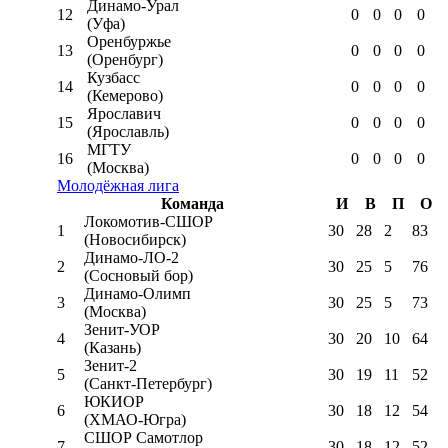
Динамо-Урал
12
0
0
0
0
(Уфа)
Оренбуржье
13
0
0
0
0
(Оренбург)
Кузбасс
14
0
0
0
0
(Кемерово)
Ярославич
15
0
0
0
0
(Ярославль)
МГТУ
16
0
0
0
0
(Москва)
Молодёжная лига
Команда
И
В
П
О
Локомотив-CШОР
1
30
28
2
83
(Новосибирск)
Динамо-ЛО-2
2
30
25
5
76
(Сосновый бор)
Динамо-Олимп
3
30
25
5
73
(Москва)
Зенит-УОР
4
30
20
10
64
(Казань)
Зенит-2
5
30
19
11
52
(Санкт-Петербург)
ЮКИОР
6
30
18
12
54
(ХМАО-Югра)
СШОР Самотлор
7
30
18
12
52