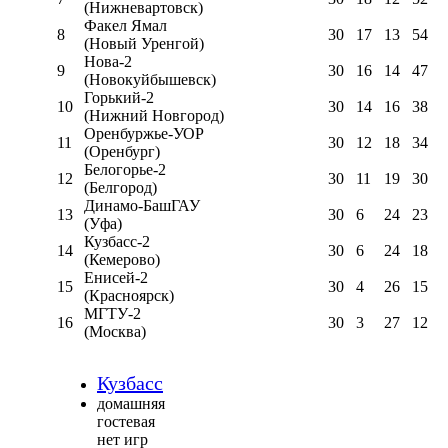
(Нижневартовск)
Факел Ямал
8
30
17
13
54
(Новый Уренгой)
Нова-2
9
30
16
14
47
(Новокуйбышевск)
Горький-2
10
30
14
16
38
(Нижний Новгород)
Оренбуржье-УОР
11
30
12
18
34
(Оренбург)
Белогорье-2
12
30
11
19
30
(Белгород)
Динамо-БашГАУ
13
30
6
24
23
(Уфа)
Кузбасс-2
14
30
6
24
18
(Кемерово)
Енисей-2
15
30
4
26
15
(Красноярск)
МГТУ-2
16
30
3
27
12
(Москва)
Кузбасс
домашняя
гостевая
нет игр