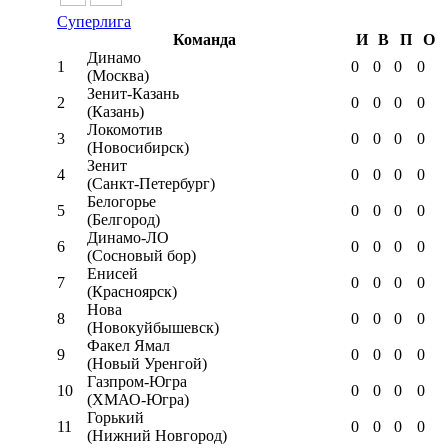
Суперлига
Команда
И
В
П
О
Динамо
1
0
0
0
0
(Москва)
Зенит-Казань
2
0
0
0
0
(Казань)
Локомотив
3
0
0
0
0
(Новосибирск)
Зенит
4
0
0
0
0
(Санкт-Петербург)
Белогорье
5
0
0
0
0
(Белгород)
Динамо-ЛО
6
0
0
0
0
(Сосновый бор)
Енисей
7
0
0
0
0
(Красноярск)
Нова
8
0
0
0
0
(Новокуйбышевск)
Факел Ямал
9
0
0
0
0
(Новый Уренгой)
Газпром-Югра
10
0
0
0
0
(ХМАО-Югра)
Горький
11
0
0
0
0
(Нижний Новгород)