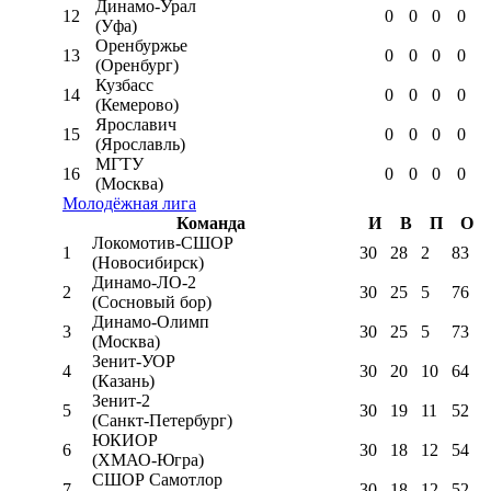
Динамо-Урал
12
0
0
0
0
(Уфа)
Оренбуржье
13
0
0
0
0
(Оренбург)
Кузбасс
14
0
0
0
0
(Кемерово)
Ярославич
15
0
0
0
0
(Ярославль)
МГТУ
16
0
0
0
0
(Москва)
Молодёжная лига
Команда
И
В
П
О
Локомотив-CШОР
1
30
28
2
83
(Новосибирск)
Динамо-ЛО-2
2
30
25
5
76
(Сосновый бор)
Динамо-Олимп
3
30
25
5
73
(Москва)
Зенит-УОР
4
30
20
10
64
(Казань)
Зенит-2
5
30
19
11
52
(Санкт-Петербург)
ЮКИОР
6
30
18
12
54
(ХМАО-Югра)
СШОР Самотлор
7
30
18
12
52