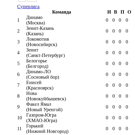
Суперлига
Команда
И
В
П
О
Динамо
1
0
0
0
0
(Москва)
Зенит-Казань
2
0
0
0
0
(Казань)
Локомотив
3
0
0
0
0
(Новосибирск)
Зенит
4
0
0
0
0
(Санкт-Петербург)
Белогорье
5
0
0
0
0
(Белгород)
Динамо-ЛО
6
0
0
0
0
(Сосновый бор)
Енисей
7
0
0
0
0
(Красноярск)
Нова
8
0
0
0
0
(Новокуйбышевск)
Факел Ямал
9
0
0
0
0
(Новый Уренгой)
Газпром-Югра
10
0
0
0
0
(ХМАО-Югра)
Горький
11
0
0
0
0
(Нижний Новгород)