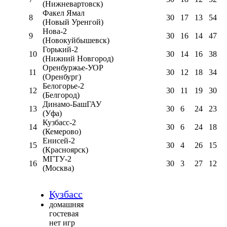
(Нижневартовск)
Факел Ямал
8
30
17
13
54
(Новый Уренгой)
Нова-2
9
30
16
14
47
(Новокуйбышевск)
Горький-2
10
30
14
16
38
(Нижний Новгород)
Оренбуржье-УОР
11
30
12
18
34
(Оренбург)
Белогорье-2
12
30
11
19
30
(Белгород)
Динамо-БашГАУ
13
30
6
24
23
(Уфа)
Кузбасс-2
14
30
6
24
18
(Кемерово)
Енисей-2
15
30
4
26
15
(Красноярск)
МГТУ-2
16
30
3
27
12
(Москва)
Кузбасс
домашняя
гостевая
нет игр