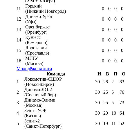
(ХМАО-Югра)
Горький
11
0
0
0
0
(Нижний Новгород)
Динамо-Урал
12
0
0
0
0
(Уфа)
Оренбуржье
13
0
0
0
0
(Оренбург)
Кузбасс
14
0
0
0
0
(Кемерово)
Ярославич
15
0
0
0
0
(Ярославль)
МГТУ
16
0
0
0
0
(Москва)
Молодёжная лига
Команда
И
В
П
О
Локомотив-CШОР
1
30
28
2
83
(Новосибирск)
Динамо-ЛО-2
2
30
25
5
76
(Сосновый бор)
Динамо-Олимп
3
30
25
5
73
(Москва)
Зенит-УОР
4
30
20
10
64
(Казань)
Зенит-2
5
30
19
11
52
(Санкт-Петербург)