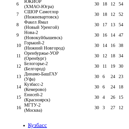
ЮКИОР
6
30
18
12
54
(ХМАО-Югра)
СШОР Самотлор
7
30
18
12
52
(Нижневартовск)
Факел Ямал
8
30
17
13
54
(Новый Уренгой)
Нова-2
9
30
16
14
47
(Новокуйбышевск)
Горький-2
10
30
14
16
38
(Нижний Новгород)
Оренбуржье-УОР
11
30
12
18
34
(Оренбург)
Белогорье-2
12
30
11
19
30
(Белгород)
Динамо-БашГАУ
13
30
6
24
23
(Уфа)
Кузбасс-2
14
30
6
24
18
(Кемерово)
Енисей-2
15
30
4
26
15
(Красноярск)
МГТУ-2
16
30
3
27
12
(Москва)
Кузбасс