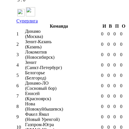
Суперлига
Команда
И
В
П
О
Динамо
1
0
0
0
0
(Москва)
Зенит-Казань
2
0
0
0
0
(Казань)
Локомотив
3
0
0
0
0
(Новосибирск)
Зенит
4
0
0
0
0
(Санкт-Петербург)
Белогорье
5
0
0
0
0
(Белгород)
Динамо-ЛО
6
0
0
0
0
(Сосновый бор)
Енисей
7
0
0
0
0
(Красноярск)
Нова
8
0
0
0
0
(Новокуйбышевск)
Факел Ямал
9
0
0
0
0
(Новый Уренгой)
Газпром-Югра
10
0
0
0
0