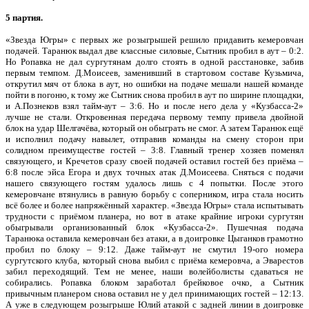
5 партия.
«Звезда Югры» с первых же розыгрышей решило придавить кемеровчан
подачей. Таранюк выдал две классные силовые, Сытник пробил в аут – 0:2.
Но Ропавка не дал сургутянам долго стоять в одной расстановке, забив
первым темпом. Д.Моисеев, заменивший в стартовом составе Кузьмича,
открутил мяч от блока в аут, но ошибки на подаче мешали нашей команде
пойти в погоню, к тому же Сытник снова пробил в аут по ширине площадки,
и А.Познеков взял тайм-аут – 3:6. Но и после него дела у «Кузбасса-2»
лучше не стали. Откровенная передача первому темпу привела двойной
блок на удар Шелгачёва, который он обыграть не смог. А затем Таранюк ещё
и исполнил подачу навылет, отправив команды на смену сторон при
солидном преимуществе гостей – 3:8. Главный тренер хозяев поменял
связующего, и Кречетов сразу своей подачей оставил гостей без приёма –
6:8 после эйса Егора и двух точных атак Д.Моисеева. Сняться с подачи
нашего связующего гостям удалось лишь с 4 попытки. После этого
кемеровчане втянулись в равную борьбу с соперником, игра стала носить
всё более и более напряжённый характер. «Звезда Югры» стала испытывать
трудности с приёмом планера, но вот в атаке крайние игроки сургутян
обыгрывали организованный блок «Кузбасса-2». Пушечная подача
Таранюка оставила кемеровчан без атаки, а в доигровке Цыганков грамотно
пробил по блоку – 9:12. Даже тайм-аут не смутил 19-ого номера
сургутского клуба, который снова выбил с приёма кемеровча, а Эварестов
забил переходящий. Тем не менее, наши волейболисты сдаваться не
собирались. Ропавка блоком заработал брейковое очко, а Сытник
привычным планером снова оставил не у дел принимающих гостей – 12:13.
А уже в следующем розыгрыше Юлий атакой с задней линии в доигровке