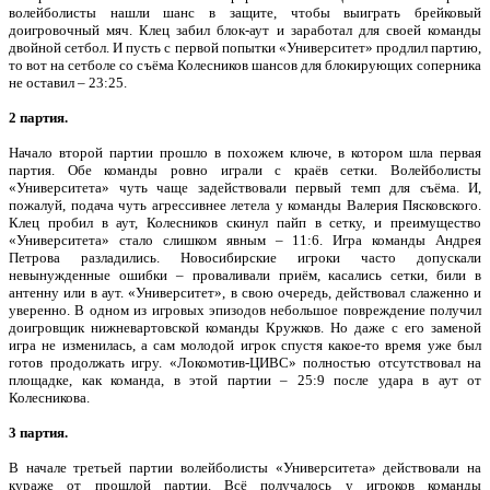
волейболисты нашли шанс в защите, чтобы выиграть брейковый
доигровочный мяч. Клец забил блок-аут и заработал для своей команды
двойной сетбол. И пусть с первой попытки «Университет» продлил партию,
то вот на сетболе со съёма Колесников шансов для блокирующих соперника
не оставил – 23:25.
2 партия.
Начало второй партии прошло в похожем ключе, в котором шла первая
партия. Обе команды ровно играли с краёв сетки. Волейболисты
«Университета» чуть чаще задействовали первый темп для съёма. И,
пожалуй, подача чуть агрессивнее летела у команды Валерия Пясковского.
Клец пробил в аут, Колесников скинул пайп в сетку, и преимущество
«Университета» стало слишком явным – 11:6. Игра команды Андрея
Петрова разладились. Новосибирские игроки часто допускали
невынужденные ошибки – проваливали приём, касались сетки, били в
антенну или в аут. «Университет», в свою очередь, действовал слаженно и
уверенно. В одном из игровых эпизодов небольшое повреждение получил
доигровщик нижневартовской команды Кружков. Но даже с его заменой
игра не изменилась, а сам молодой игрок спустя какое-то время уже был
готов продолжать игру. «Локомотив-ЦИВС» полностью отсутствовал на
площадке, как команда, в этой партии – 25:9 после удара в аут от
Колесникова.
3 партия.
В начале третьей партии волейболисты «Университета» действовали на
кураже от прошлой партии. Всё получалось у игроков команды