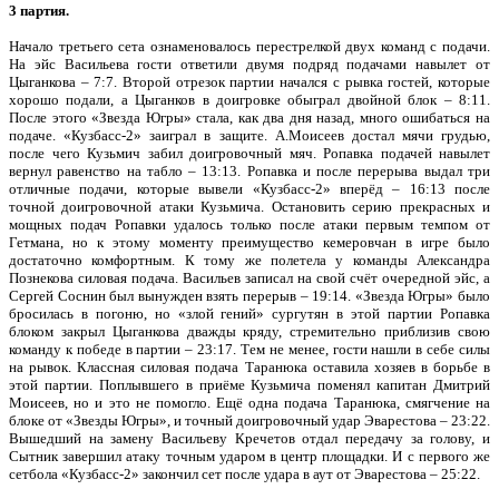
3 партия.
Начало третьего сета ознаменовалось перестрелкой двух команд с подачи.
На эйс Васильева гости ответили двумя подряд подачами навылет от
Цыганкова – 7:7. Второй отрезок партии начался с рывка гостей, которые
хорошо подали, а Цыганков в доигровке обыграл двойной блок – 8:11.
После этого «Звезда Югры» стала, как два дня назад, много ошибаться на
подаче. «Кузбасс-2» заиграл в защите. А.Моисеев достал мячи грудью,
после чего Кузьмич забил доигровочный мяч. Ропавка подачей навылет
вернул равенство на табло – 13:13. Ропавка и после перерыва выдал три
отличные подачи, которые вывели «Кузбасс-2» вперёд – 16:13 после
точной доигровочной атаки Кузьмича. Остановить серию прекрасных и
мощных подач Ропавки удалось только после атаки первым темпом от
Гетмана, но к этому моменту преимущество кемеровчан в игре было
достаточно комфортным. К тому же полетела у команды Александра
Познекова силовая подача. Васильев записал на свой счёт очередной эйс, а
Сергей Соснин был вынужден взять перерыв – 19:14. «Звезда Югры» было
бросилась в погоню, но «злой гений» сургутян в этой партии Ропавка
блоком закрыл Цыганкова дважды кряду, стремительно приблизив свою
команду к победе в партии – 23:17. Тем не менее, гости нашли в себе силы
на рывок. Классная силовая подача Таранюка оставила хозяев в борьбе в
этой партии. Поплывшего в приёме Кузьмича поменял капитан Дмитрий
Моисеев, но и это не помогло. Ещё одна подача Таранюка, смягчение на
блоке от «Звезды Югры», и точный доигровочный удар Эварестова – 23:22.
Вышедший на замену Васильеву Кречетов отдал передачу за голову, и
Сытник завершил атаку точным ударом в центр площадки. И с первого же
сетбола «Кузбасс-2» закончил сет после удара в аут от Эварестова – 25:22.