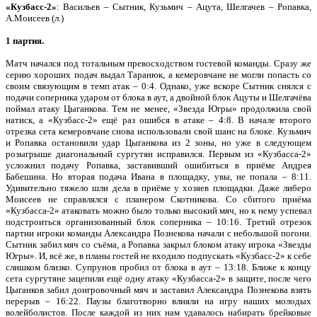
«Кузбасс-2»
: Васильев – Сытник, Кузьмич – Ацута, Шелгачев – Ропавка,
А.Моисеев (л.)
1 партия.
Матч начался под тотальным превосходством гостевой команды. Сразу же
серию хороших подач выдал Таранюк, а кемеровчане не могли попасть со
своим связующим в темп атак – 0:4. Однако, уже вскоре Сытник снялся с
подачи соперника ударом от блока в аут, а двойной блок Ацуты и Шелгачёва
поймал атаку Цыганкова. Тем не менее, «Звезда Югры» продолжила свой
натиск, а «Кузбасс-2» ещё раз ошибся в атаке – 4:8. В начале второго
отрезка сета кемеровчане снова использовали свой шанс на блоке. Кузьмич
и Ропавка остановили удар Цыганкова из 2 зоны, но уже в следующем
розыгрыше диагональный сургутян исправился. Первым из «Кузбасса-2»
усложнил подачу Ропавка, заставивший ошибиться в приёме Андрея
Бабешина. Но вторая подача Ивана в площадку, увы, не попала – 8:11.
Удивительно тяжело шли дела в приёме у хозяев площадки. Даже либеро
Моисеев не справлялся с планером Скотникова. Со сбитого приёма
«Кузбасса-2» атаковать можно было только высокий мяч, но к нему успевал
подстроиться организованный блок соперника – 10:16. Третий отрезок
партии игроки команды Александра Познекова начали с небольшой погони.
Сытник забил мяч со съёма, а Ропавка закрыл блоком атаку игрока «Звезды
Югры». И, всё же, в планы гостей не входило подпускать «Кузбасс-2» к себе
слишком близко. Супрунов пробил от блока в аут – 13:18. Ближе к концу
сета сургутяне зацепили ещё одну атаку «Кузбасса-2» в защите, после чего
Цыганков забил доигровочный мяч и заставил Александра Познекова взять
перерыв – 16:22. Паузы благотворно влияли на игру наших молодых
волейболистов. После каждой из них нам удавалось набирать брейковые