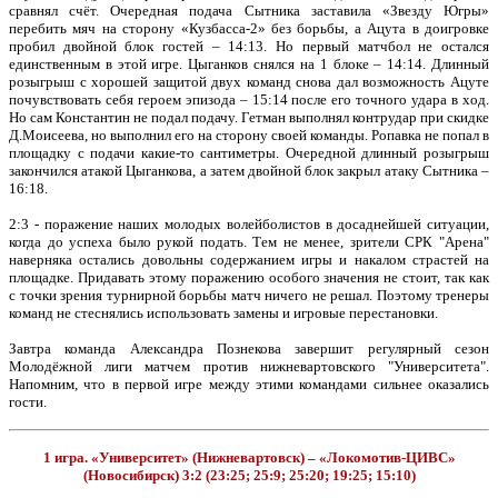
сравнял счёт. Очередная подача Сытника заставила «Звезду Югры»
перебить мяч на сторону «Кузбасса-2» без борьбы, а Ацута в доигровке
пробил двойной блок гостей – 14:13. Но первый матчбол не остался
единственным в этой игре. Цыганков снялся на 1 блоке – 14:14. Длинный
розыгрыш с хорошей защитой двух команд снова дал возможность Ацуте
почувствовать себя героем эпизода – 15:14 после его точного удара в ход.
Но сам Константин не подал подачу. Гетман выполнял контрудар при скидке
Д.Моисеева, но выполнил его на сторону своей команды. Ропавка не попал в
площадку с подачи какие-то сантиметры. Очередной длинный розыгрыш
закончился атакой Цыганкова, а затем двойной блок закрыл атаку Сытника –
16:18.
2:3 - поражение наших молодых волейболистов в досаднейшей ситуации,
когда до успеха было рукой подать. Тем не менее, зрители СРК "Арена"
наверняка остались довольны содержанием игры и накалом страстей на
площадке. Придавать этому поражению особого значения не стоит, так как
с точки зрения турнирной борьбы матч ничего не решал. Поэтому тренеры
команд не стеснялись использовать замены и игровые перестановки.
Завтра команда Александра Познекова завершит регулярный сезон
Молодёжной лиги матчем против нижневартовского "Университета".
Напомним, что в первой игре между этими командами сильнее оказались
гости.
1 игра. «Университет» (Нижневартовск) – «Локомотив-ЦИВС»
(Новосибирск) 3:2 (23:25; 25:9; 25:20; 19:25; 15:10)