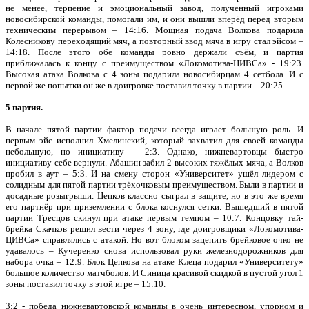
не менее, терпение и эмоциональный завод, полученный игроками
новосибирской команды, помогали им, и они вышли вперёд перед вторым
техническим перерывом – 14:16. Мощная подача Волкова подарила
Колесникову переходящий мяч, а повторный ввод мяча в игру стал эйсом –
14:18. После этого обе команды ровно держали съём, и партия
приближалась к концу с преимуществом «Локомотива-ЦИВСа» - 19:23.
Высокая атака Волкова с 4 зоны подарила новосибирцам 4 сетбола. И с
первой же попытки он же в доигровке поставил точку в партии – 20:25.
5 партия.
В начале пятой партии фактор подачи всегда играет большую роль. И
первым эйс исполнил Хмелинский, который захватил для своей команды
небольшую, но инициативу – 2:3. Однако, нижневартовцы быстро
инициативу себе вернули. Абашин забил 2 высоких тяжёлых мяча, а Волков
пробил в аут – 5:3. И на смену сторон «Университет» ушёл лидером с
солидным для пятой партии трёхочковым преимуществом. Были в партии и
досадные розыгрыши. Цепков классно сыграл в защите, но в это же время
его партнёр при приземлении с блока коснулся сетки. Вышедший в пятой
партии Тресцов скинул при атаке первым темпом – 10:7. Концовку тай-
брейка Скачков решил вести через 4 зону, где доигровщики «Локомотива-
ЦИВСа» справлялись с атакой. Но вот блоком зацепить брейковое очко не
удавалось – Кучеренко снова использовал руки железнодорожников для
набора очка – 12:9. Блок Цепкова на атаке Клеца подарил «Университету»
большое количество матчболов. И Синица красивой скидкой в пустой угол 1
зоны поставил точку в этой игре – 15:10.
3:2 - победа нижневартовской команды в очень интересном, упорном и