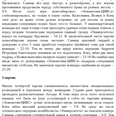
Пясковского. Синица вёл игру быстро и разнообразно, а вот игроки
противников продолжали череду собственного брака на ровных местах –
9:6. После этого игра новосибирского «Локомотива-ЦИВСа»
стабилизировалась, но только в плане съёма. Колесников, Волков и Клец
своё дело на краях сетки делали исправно, но для погони за ровно
играющим соперником нужно было что-то большее. У нижневартовской
команды всё чаще и чаще стали проходить удачные атаки первым темпом, а
перед вторым техническим перерывом главный тренер «Университета»
вернул на площадку Кружкова – 16:12. В заключительной части партии
новосибирские игроки снова «встали». Синица красивой скидкой в
доигровке в угол 5 зоны заработал очередное брейковое очко для своей
команды – 22:16. Тем не менее, два кряду взятых перерыва Андреем
Петровым благотворно повлияли на его подопечных. Клец забил два мяча
подряд, а Волков выполнил мощную подачу навылет – 23:19.Но ошибка при
вводе мяча от доигровщика «Локомотива-ЦИВСа» подарила соперникам
множество сетболов. Но закончили партию команды ошибками на подаче –
25:20.
4 партия.
Начало четвёртой партии ознаменовалось множеством эмоциональных
розыгрышей и перепалок между командами. Судьям даже приходилось
проводить разъяснительные беседы. И темп игры из-за этого получился
рваным, что было на руку уступающей в счёте по партиям команде.
«Локомотив-ЦИВС» лучше использовал паузы, возникавшие из-за споров.
Клец забил высокий доигровочный мяч – 5:8. Но сразу же после
технического перерыва волейболисты «Университета» на опасном планере
Синицы совершили стремительный рывок и догнали соперника – 9:9. Тем