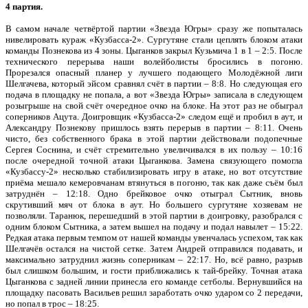
4 партия.
В самом начале четвёртой партии «Звезда Югры» сразу же попыталась
нивелировать кураж «Кузбасса-2». Сургутяне стали цеплять блоком атаки
команды Познекова из 4 зоны. Цыганков закрыл Кузьмича 1 в 1 – 2:5. После
технического перерыва наши волейболисты бросились в погоню.
Прорезался опасный планер у лучшего подающего Молодёжной лиги
Шелгачева, который эйсом сравнял счёт в партии – 8:8. Но следующая его
подача в площадку не попала, а вот «Звезда Югры» записала в следующем
розыгрыше на свой счёт очередное очко на блоке. На этот раз не обыграл
соперников Ацута. Доигровщик «Кузбасса-2» следом ещё и пробил в аут, и
Александру Познекову пришлось взять перерыв в партии – 8:11. Очень
чисто, без собственного брака в этой партии действовали подопечные
Сергея Соснина, и счёт стремительно увеличивался в их пользу – 10:16
после очередной точной атаки Цыганкова. Замена связующего помогла
«Кузбассу-2» несколько стабилизировать игру в атаке, но вот отсутствие
приёма мешало кемеровчанам втянуться в погоню, так как даже съём был
затруднён – 12:18. Одно брейковое очко отыграл Сытник, вновь
скрутивший мяч от блока в аут. Но большего сургутяне хозяевам не
позволяли. Таранюк, перешедший в этой партии в доигровку, разобрался с
одним блоком Сытника, а затем вышел на подачу и подал навылет – 15:22.
Редкая атака первым темпом от нашей команды увенчалась успехом, так как
Шелгачёв остался на чистой сетке. Затем Андрей отправился подавать, и
максимально затруднил жизнь соперникам – 22:17. Но, всё равно, разрыв
был слишком большим, и гости приближались к тай-брейку. Точная атака
Цыганкова с задней линии принесла его команде сетболы. Вернувшийся на
площадку пасовать Васильев решил заработать очко ударом со 2 передачи,
но попал в трос – 18:25.