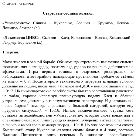
Статистика матча.
Стартовые составы команд.
«Университет»
: Синица – Кучеренко, Абашин – Кружков, Цепков –
Лошаков, Закиров (л.)
«Локомотив-ЦИВС»
: Скачков – Клец, Колесников – Волков, Хмелинский –
Гендлер, Борисенко (л.)
1 партия.
Матч начался в равной борьбе. Обе команды стремились как можно сильнее
вколотить мяч в площадку, поэтому ряд ударов получились действительно
эффектными. Игры первым темпом в стартовых розыгрышах не
наблюдалось, а вот крайние нападающие противников проблем со съёмом
не имели – 6:7. После второго технического перерыва команды усилили
давление на подаче, после чего «Локомотив-ЦИВС» немного вышел вперёд
– 9:12. Но нижневартовские волейболисты быстро восстановили равенство
на табло, хорошо используя планирующую подачу. Клец и Абашин
устроили эмоциональную и результативную перестрелку. И диагональный
новосибирской команды справлялся с большой нагрузкой, которую ему
предлагал связующий – 15:16. Начало заключительного отрезка сета
осталось за волейболистами «Университета», которые снова воплотили в
брейковые очки свою планирующую подачу. Кучеренко в атаке попал точно
в линию и вывел свою команду вперёд – 19:18. Но уже розыгрышем спустя
Хмелинский атаку Кучеренко отловил своим блоком в 4 зоне, заставив
Валерия Пясковского взять перерыв. В концовке новосибирские