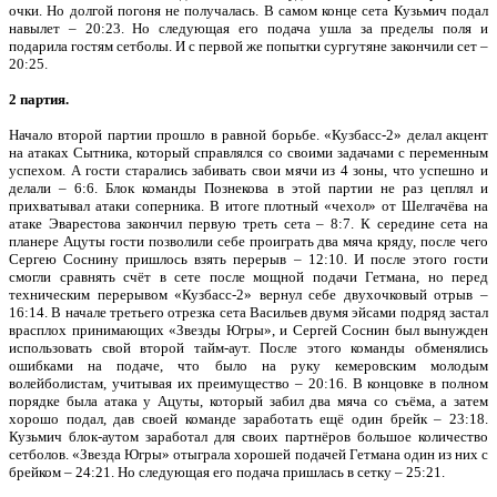
очки. Но долгой погоня не получалась. В самом конце сета Кузьмич подал
навылет – 20:23. Но следующая его подача ушла за пределы поля и
подарила гостям сетболы. И с первой же попытки сургутяне закончили сет –
20:25.
2 партия.
Начало второй партии прошло в равной борьбе. «Кузбасс-2» делал акцент
на атаках Сытника, который справлялся со своими задачами с переменным
успехом. А гости старались забивать свои мячи из 4 зоны, что успешно и
делали – 6:6. Блок команды Познекова в этой партии не раз цеплял и
прихватывал атаки соперника. В итоге плотный «чехол» от Шелгачёва на
атаке Эварестова закончил первую треть сета – 8:7. К середине сета на
планере Ацуты гости позволили себе проиграть два мяча кряду, после чего
Сергею Соснину пришлось взять перерыв – 12:10. И после этого гости
смогли сравнять счёт в сете после мощной подачи Гетмана, но перед
техническим перерывом «Кузбасс-2» вернул себе двухочковый отрыв –
16:14. В начале третьего отрезка сета Васильев двумя эйсами подряд застал
врасплох принимающих «Звезды Югры», и Сергей Соснин был вынужден
использовать свой второй тайм-аут. После этого команды обменялись
ошибками на подаче, что было на руку кемеровским молодым
волейболистам, учитывая их преимущество – 20:16. В концовке в полном
порядке была атака у Ацуты, который забил два мяча со съёма, а затем
хорошо подал, дав своей команде заработать ещё один брейк – 23:18.
Кузьмич блок-аутом заработал для своих партнёров большое количество
сетболов. «Звезда Югры» отыграла хорошей подачей Гетмана один из них с
брейком – 24:21. Но следующая его подача пришлась в сетку – 25:21.