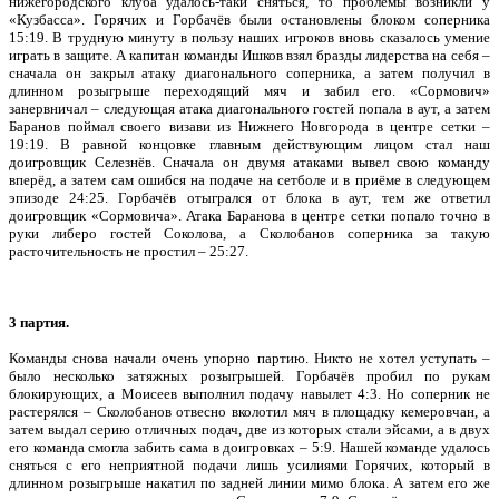
нижегородского клуба удалось-таки сняться, то проблемы возникли у
«Кузбасса». Горячих и Горбачёв были остановлены блоком соперника
15:19. В трудную минуту в пользу наших игроков вновь сказалось умение
играть в защите. А капитан команды Ишков взял бразды лидерства на себя –
сначала он закрыл атаку диагонального соперника, а затем получил в
длинном розыгрыше переходящий мяч и забил его. «Сормович»
занервничал – следующая атака диагонального гостей попала в аут, а затем
Баранов поймал своего визави из Нижнего Новгорода в центре сетки –
19:19. В равной концовке главным действующим лицом стал наш
доигровщик Селезнёв. Сначала он двумя атаками вывел свою команду
вперёд, а затем сам ошибся на подаче на сетболе и в приёме в следующем
эпизоде 24:25. Горбачёв отыгрался от блока в аут, тем же ответил
доигровщик «Сормовича». Атака Баранова в центре сетки попало точно в
руки либеро гостей Соколова, а Сколобанов соперника за такую
расточительность не простил – 25:27.
3 партия.
Команды снова начали очень упорно партию. Никто не хотел уступать –
было несколько затяжных розыгрышей. Горбачёв пробил по рукам
блокирующих, а Моисеев выполнил подачу навылет 4:3. Но соперник не
растерялся – Сколобанов отвесно вколотил мяч в площадку кемеровчан, а
затем выдал серию отличных подач, две из которых стали эйсами, а в двух
его команда смогла забить сама в доигровках – 5:9. Нашей команде удалось
сняться с его неприятной подачи лишь усилиями Горячих, который в
длинном розыгрыше накатил по задней линии мимо блока. А затем его же