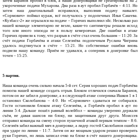
затем Баранов пробил в блок, а наши доигровщики не среагировали на 2
укороченные подачи Мухарова. Два раза в аут пробил Горбачёв – 4:11. Но
затем наш диагональный исправился, выполнив подачу навылет.
«Сормович» поймал кураж, всё получалось у подопечных Ильи Сакеева.
«Кузбасс-2» же огрызался на подаче – Горячих выполнил эйс. Несколько раз
нашей команде элементарно не везло, какие-то сантиметры решали исход
того или иного эпизода не в пользу кемеровчан. Две ошибки в атаке
Горячих привели к тому, что разрыв в счёте стал очень большим – 11:20. За
счёт подачи Горбачёва и атаки Селезнёва подопечным Руслана Чигрина
удалось подтянуться в счёте – 15:21. Но собственные ошибки вновь
подвели нашу команду. Приём не удавался, а соперник в доигровке был
точен – 15:25.
5 партия.
Наша команда очень сильно начала 5-й сет. Серия хороших подач Горбачёва
помогла нашей команде создать отрыв. Блоком отличился сначала Баранов,
потом он же забил в доигровке, а в следующей атаке соперника Ишков 1 в 1
остановил Сколобанова – 4:0. Но «Сормович» сдаваться не собирался.
Гости остановили блоком атаку Селезнёва, а Горбачёв пробил в аут по
линии 5:4. Дальше пошёл равный волейбол – команды уверенно держали
съём, не давая шансов ни блоку, ни защитникам друг друга. Моиссев
отправил команды на смену сторон пушечной атакой первым темпом – 8:6.
Селезнёв забил важный мяч в доигровке, а лидер гостей Сколобанов ошибся
при ударе по линии – 11:7. Затем он же мощным ударом решил проверить
руки Горячих, но лишь записал очко на блоке в счёт нашего доигровщика.