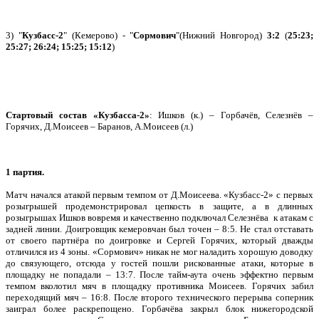
3) "
Кузбасс-2
" (Кемерово) - "
Сормович
"(Нижний Новгород)
3:2
(
25:23;
25:27; 26:24; 15:25; 15:12
)
Стартовый состав «Кузбасса-2»
: Ишков (к.) – Горбачёв, Селезнёв –
Горячих, Д.Моисеев – Баранов, А.Моисеев (л.)
1 партия.
Матч начался атакой первым темпом от Д.Моисеева. «Кузбасс-2» с первых
розыгрышей продемонстрировал цепкость в защите, а в длинных
розыгрышах Ишков вовремя и качественно подключал Селезнёва к атакам с
задней линии. Доигровщик кемеровчан был точен – 8:5. Не стал отставать
от своего партнёра по доигровке и Сергей Горячих, который дважды
отличился из 4 зоны. «Сормович» никак не мог наладить хорошую доводку
до связующего, отсюда у гостей пошли рискованные атаки, которые в
площадку не попадали – 13:7. После тайм-аута очень эффектно первым
темпом вколотил мяч в площадку противника Моисеев. Горячих забил
переходящий мяч – 16:8. После второго технического перерыва соперник
заиграл более раскрепощено. Горбачёва закрыл блок нижегородской