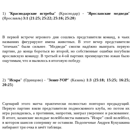
1) "
Краснодарские ястребы
" (Краснодар) - "
Ярославские медведи
"
(Ярославль)
3:1
(
21:25; 25:22; 25:16; 25:20
)
В первой встрече игрового дня сошлись представители команд, в чьих
названиях фигурируют имена животных. В этот вечер представители
"птичьих" были сильнее. "Медведи" смогли надёжно выиграть первую
партию, до конца бороться во второй, но собственные ошибки погубили
ярославскую команду. В третьей и 4-ой партиях преимущество южан было
ощутимым, что и вылилось в итоговую победу.
2)
"Искра
" (Одинцово) - "
Зенит-УОР
" (Казань)
1:3
(
25:18; 15:25; 16:25;
20:25
)
Сценарий этого матча практически полностью повторил предыдущий.
Первую партию взяли представители подмосковного клуба, но потом их
игра разладилась, а противник, напротив, заиграл увереннее и раскованнее.
В итоге, казанские молодые волейболисты навязать "Искре" свой волейбол,
в котором шансов сопернику не оставили. Подопечные Андрея Кукушкина
набирают три очка в зачёт таблицы.