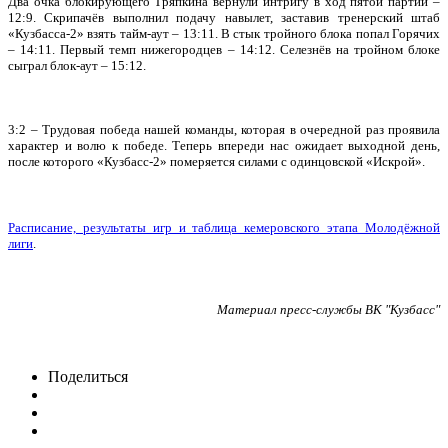
Два очка блокирующего Тряпкина вернули интригу в ход пятой партии –
12:9. Скрипачёв выполнил подачу навылет, заставив тренерский штаб
«Кузбасса-2» взять тайм-аут – 13:11. В стык тройного блока попал Горячих
– 14:11. Первый темп нижегородцев – 14:12. Селезнёв на тройном блоке
сыграл блок-аут – 15:12.
3:2 – Трудовая победа нашей команды, которая в очередной раз проявила
характер и волю к победе. Теперь впереди нас ожидает выходной день,
после которого «Кузбасс-2» померяется силами с одинцовской «Искрой».
Расписание, результаты игр и таблица кемеровского этапа Молодёжной
лиги
.
Материал пресс-службы ВК "Кузбасс"
Поделиться