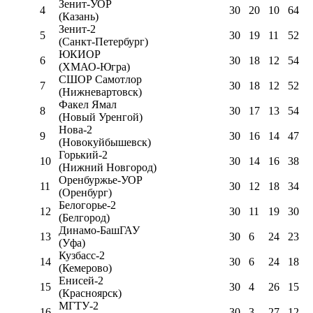
Зенит-УОР
4
30
20
10
64
(Казань)
Зенит-2
5
30
19
11
52
(Санкт-Петербург)
ЮКИОР
6
30
18
12
54
(ХМАО-Югра)
СШОР Самотлор
7
30
18
12
52
(Нижневартовск)
Факел Ямал
8
30
17
13
54
(Новый Уренгой)
Нова-2
9
30
16
14
47
(Новокуйбышевск)
Горький-2
10
30
14
16
38
(Нижний Новгород)
Оренбуржье-УОР
11
30
12
18
34
(Оренбург)
Белогорье-2
12
30
11
19
30
(Белгород)
Динамо-БашГАУ
13
30
6
24
23
(Уфа)
Кузбасс-2
14
30
6
24
18
(Кемерово)
Енисей-2
15
30
4
26
15
(Красноярск)
МГТУ-2
16
30
3
27
12