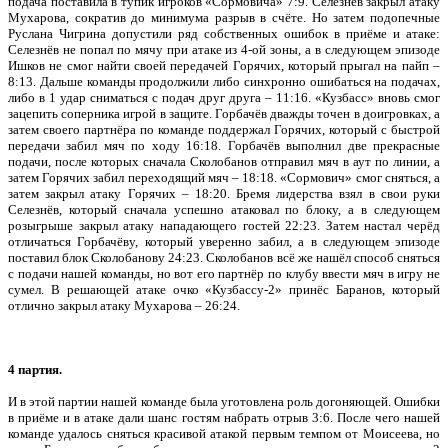
подача поставила в тупик игроков «Сормовича» 7:9. Селезнёв закрыл атаку
Мухарова, сократив до минимума разрыв в счёте. Но затем подопечные
Руслана Чигрина допустили ряд собственных ошибок в приёме и атаке:
Селезнёв не попал по мячу при атаке из 4-ой зоны, а в следующем эпизоде
Ишков не смог найти своей передачей Горячих, который прыгал на пайп –
8:13. Дальше команды продолжили либо синхронно ошибаться на подачах,
либо в 1 удар сниматься с подач друг друга – 11:16. «Кузбасс» вновь смог
зацепить соперника игрой в защите. Горбачёв дважды точен в доигровках, а
затем своего партнёра по команде поддержал Горячих, который с быстрой
передачи забил мяч по ходу 16:18. Горбачёв выполнил две прекрасные
подачи, после которых сначала Сколобанов отправил мяч в аут по линии, а
затем Горячих забил переходящий мяч – 18:18. «Сормович» смог сняться, а
затем закрыл атаку Горячих – 18:20. Бремя лидерства взял в свои руки
Селезнёв, который сначала успешно атаковал по блоку, а в следующем
розыгрыше закрыл атаку нападающего гостей 22:23. Затем настал черёд
отличаться Горбачёву, который уверенно забил, а в следующем эпизоде
поставил блок Сколобанову 24:23. Сколобанов всё же нашёл способ сняться
с подачи нашей команды, но вот его партнёр по клубу ввести мяч в игру не
сумел. В решающей атаке очко «Кузбассу-2» принёс Баранов, который
отлично закрыл атаку Мухарова – 26:24.
4 партия.
И в этой партии нашей команде была уготовлена роль догоняющей. Ошибки
в приёме и в атаке дали шанс гостям набрать отрыв 3:6. После чего нашей
команде удалось сняться красивой атакой первым темпом от Моисеева, но