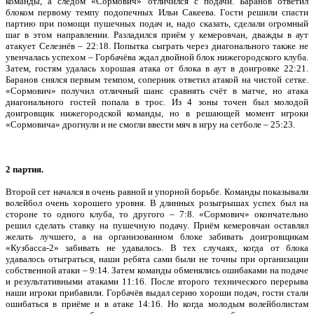
команды, а следом «Сормович» отличился с подачи. Баранов ответил
блоком первому темпу подопечных Ильи Сакеева. Гости решили спасти
партию при помощи пушечных подач и, надо сказать, сделали огромный
шаг в этом направлении. Разладился приём у кемеровчан, дважды в аут
атакует Селезнёв – 22:18. Попытка сыграть через диагонального также не
увенчалась успехом – Горбачёва ждал двойной блок нижегородского клуба.
Затем, гостям удалась хорошая атака от блока в аут в доигровке 22:21.
Баранов снялся первым темпом, соперник ответил атакой на чистой сетке.
«Сормович» получил отличный шанс сравнять счёт в матче, но атака
диагонального гостей попала в трос. Из 4 зоны точен был молодой
доигровщик нижегородской команды, но в решающей момент игроки
«Сормовича» дрогнули и не смогли ввести мяч в игру на сетболе – 25:23.
2 партия.
Второй сет начался в очень равной и упорной борьбе. Команды показывали
волейбол очень хорошего уровня. В длинных розыгрышах успех был на
стороне то одного клуба, то другого – 7:8. «Сормович» окончательно
решил сделать ставку на пушечную подачу. Приём кемеровчан оставлял
желать лучшего, а на организованном блоке забивать доигровщикам
«Кузбасса-2» забивать не удавалось. В тех случаях, когда от блока
удавалось отыграться, наши ребята сами были не точны при организации
собственной атаки – 9:14. Затем команды обменялись ошибаками на подаче
и результативными атаками 11:16. После второго технического перерыва
наши игроки прибавили. Горбачёв выдал серию хороши подач, гости стали
ошибаться в приёме и в атаке 14:16. Но когда молодым волейболистам