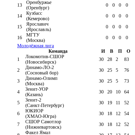
Оренбуржье
13
0
0
0
0
(Оренбург)
Кузбасс
14
0
0
0
0
(Кемерово)
Ярославич
15
0
0
0
0
(Ярославль)
МГТУ
16
0
0
0
0
(Москва)
Молодёжная лига
Команда
И
В
П
О
Локомотив-CШОР
1
30
28
2
83
(Новосибирск)
Динамо-ЛО-2
2
30
25
5
76
(Сосновый бор)
Динамо-Олимп
3
30
25
5
73
(Москва)
Зенит-УОР
4
30
20
10
64
(Казань)
Зенит-2
5
30
19
11
52
(Санкт-Петербург)
ЮКИОР
6
30
18
12
54
(ХМАО-Югра)
СШОР Самотлор
7
30
18
12
52
(Нижневартовск)
Факел Ямал