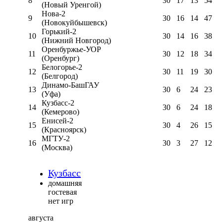
8
30
17
13
54
(Новый Уренгой)
Нова-2
9
30
16
14
47
(Новокуйбышевск)
Горький-2
10
30
14
16
38
(Нижний Новгород)
Оренбуржье-УОР
11
30
12
18
34
(Оренбург)
Белогорье-2
12
30
11
19
30
(Белгород)
Динамо-БашГАУ
13
30
6
24
23
(Уфа)
Кузбасс-2
14
30
6
24
18
(Кемерово)
Енисей-2
15
30
4
26
15
(Красноярск)
МГТУ-2
16
30
3
27
12
(Москва)
Кузбасс
домашняя
гостевая
нет игр
августа