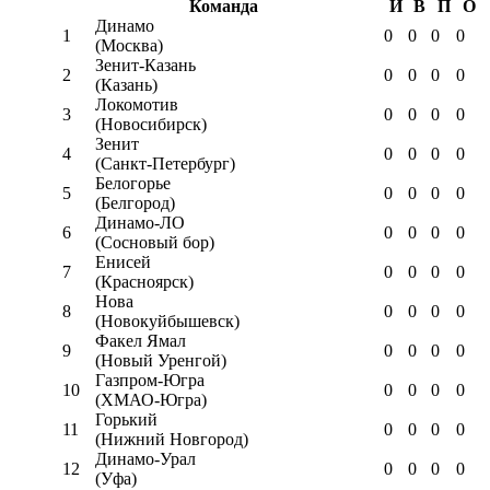
Команда
И
В
П
О
Динамо
1
0
0
0
0
(Москва)
Зенит-Казань
2
0
0
0
0
(Казань)
Локомотив
3
0
0
0
0
(Новосибирск)
Зенит
4
0
0
0
0
(Санкт-Петербург)
Белогорье
5
0
0
0
0
(Белгород)
Динамо-ЛО
6
0
0
0
0
(Сосновый бор)
Енисей
7
0
0
0
0
(Красноярск)
Нова
8
0
0
0
0
(Новокуйбышевск)
Факел Ямал
9
0
0
0
0
(Новый Уренгой)
Газпром-Югра
10
0
0
0
0
(ХМАО-Югра)
Горький
11
0
0
0
0
(Нижний Новгород)
Динамо-Урал
12
0
0
0
0
(Уфа)