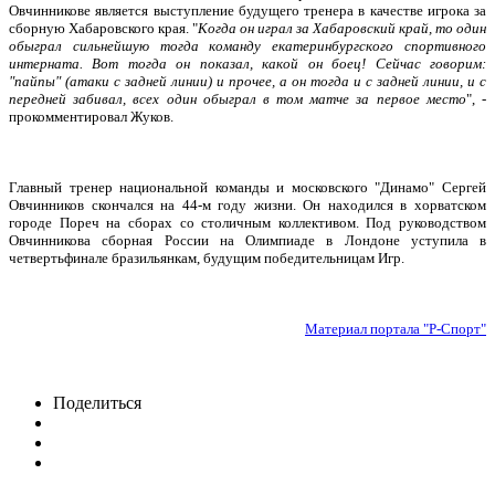
Овчинникове является выступление будущего тренера в качестве игрока за
сборную Хабаровского края. "
Когда он играл за Хабаровский край, то один
обыграл сильнейшую тогда команду екатеринбургского спортивного
интерната. Вот тогда он показал, какой он боец! Сейчас говорим:
"пайпы" (атаки с задней линии) и прочее, а он тогда и с задней линии, и с
передней забивал, всех один обыграл в том матче за первое место
", -
прокомментировал Жуков.
Главный тренер национальной команды и московского "Динамо" Сергей
Овчинников скончался на 44-м году жизни. Он находился в хорватском
городе Пореч на сборах со столичным коллективом. Под руководством
Овчинникова сборная России на Олимпиаде в Лондоне уступила в
четвертьфинале бразильянкам, будущим победительницам Игр.
Материал портала "Р-Спорт"
Поделиться