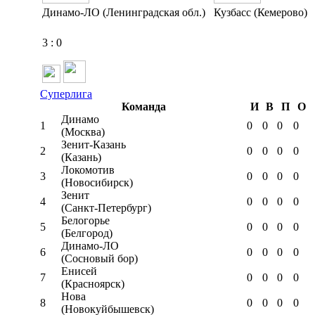
Динамо-ЛО (Ленинградская обл.)
Кузбасс (Кемерово)
3
:
0
Суперлига
Команда
И
В
П
О
Динамо
1
0
0
0
0
(Москва)
Зенит-Казань
2
0
0
0
0
(Казань)
Локомотив
3
0
0
0
0
(Новосибирск)
Зенит
4
0
0
0
0
(Санкт-Петербург)
Белогорье
5
0
0
0
0
(Белгород)
Динамо-ЛО
6
0
0
0
0
(Сосновый бор)
Енисей
7
0
0
0
0
(Красноярск)
Нова
8
0
0
0
0
(Новокуйбышевск)