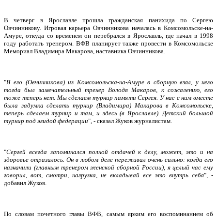
В четверг в Ярославле прошла гражданская панихида по Сергею
Овчинникову. Игровая карьера Овчинникова началась в Комсомольске-на-
Амуре, откуда со временем он перебрался в Ярославль, где начал в 1998
году работать тренером. ВФВ планирует также провести в Комсомольске
Мемориал Владимира Макарова, наставника Овчинникова.
"
Я его (Овчинникова) из Комсомольска-на-Амуре в сборную взял, у него
тогда был замечательный тренер Володя Макаров, к сожалению, его
тоже теперь нет. Мы сделаем турнир памяти Сергея. У нас с ним вместе
была задумка сделать турнир (Владимира) Макарова в Комсомольске,
теперь сделаем турнир и там, и здесь (в Ярославле). Детский большой
турнир под эгидой федерации
", - сказал Жуков журналистам.
"
Сергей всегда запоминался полной отдачей к делу, может, это и на
здоровье отразилось. Он в любом деле переживал очень сильно: когда его
назначили (главным тренером женской сборной России), я целый час ему
говорил, вот, смотри, нагрузка, не вкладывай все это внутрь себя
", -
добавил Жуков.
По словам почетного главы ВФВ, самым ярким его воспоминанием об