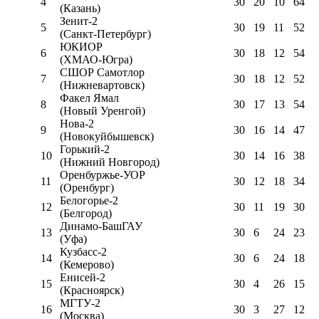
4
30
20
10
64
(Казань)
Зенит-2
5
30
19
11
52
(Санкт-Петербург)
ЮКИОР
6
30
18
12
54
(ХМАО-Югра)
СШОР Самотлор
7
30
18
12
52
(Нижневартовск)
Факел Ямал
8
30
17
13
54
(Новый Уренгой)
Нова-2
9
30
16
14
47
(Новокуйбышевск)
Горький-2
10
30
14
16
38
(Нижний Новгород)
Оренбуржье-УОР
11
30
12
18
34
(Оренбург)
Белогорье-2
12
30
11
19
30
(Белгород)
Динамо-БашГАУ
13
30
6
24
23
(Уфа)
Кузбасс-2
14
30
6
24
18
(Кемерово)
Енисей-2
15
30
4
26
15
(Красноярск)
МГТУ-2
16
30
3
27
12
(Москва)