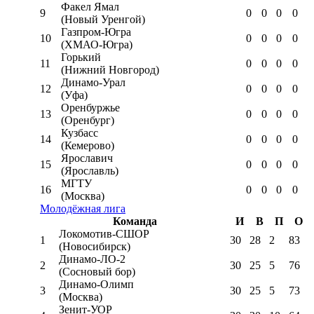
Факел Ямал
9
0
0
0
0
(Новый Уренгой)
Газпром-Югра
10
0
0
0
0
(ХМАО-Югра)
Горький
11
0
0
0
0
(Нижний Новгород)
Динамо-Урал
12
0
0
0
0
(Уфа)
Оренбуржье
13
0
0
0
0
(Оренбург)
Кузбасс
14
0
0
0
0
(Кемерово)
Ярославич
15
0
0
0
0
(Ярославль)
МГТУ
16
0
0
0
0
(Москва)
Молодёжная лига
Команда
И
В
П
О
Локомотив-CШОР
1
30
28
2
83
(Новосибирск)
Динамо-ЛО-2
2
30
25
5
76
(Сосновый бор)
Динамо-Олимп
3
30
25
5
73
(Москва)
Зенит-УОР