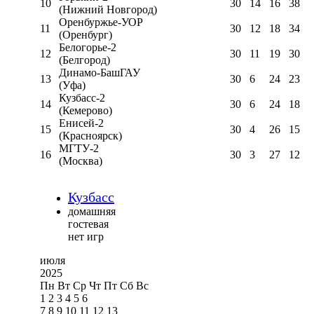
10
30
14
16
38
(Нижний Новгород)
Оренбуржье-УОР
11
30
12
18
34
(Оренбург)
Белогорье-2
12
30
11
19
30
(Белгород)
Динамо-БашГАУ
13
30
6
24
23
(Уфа)
Кузбасс-2
14
30
6
24
18
(Кемерово)
Енисей-2
15
30
4
26
15
(Красноярск)
МГТУ-2
16
30
3
27
12
(Москва)
Кузбасс
домашняя
гостевая
нет игр
июля
2025
Пн
Вт
Ср
Чт
Пт
Сб
Вс
1
2
3
4
5
6
7
8
9
10
11
12
13