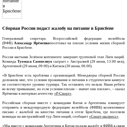
Сборная России подаст жалобу на питание в Брисбене
Генеральный секретарь Всероссийской федерации волейбола
(ВФВ)
Александр Ярёменко
посетовал на плохие условия жизни сборной
России в Брисбене.
Россия матчами Зелёном континенте завершит групповой этап Лиги наций.
Команда
Туомаса Саммелвуо
сыграет с Австралией (28 июня, 13:00 мск),
Аргентиной (29 июня, 09:00) и Китаем (30 июня, 06:00).
«В Брисбене есть проблемы с организацией. Менеджеры сборной России
доложили мне, что условия проживания и питания в студенческом кампусе
не соответствуют уровню турнира. Так оставлять это нельзя. Наши ребята
ко всему привыкшие, но если условия плохие – значит они плохие», – сказал
Ярёменко в интервью агентству
«Р-Спорт»
.
Российская сборная вместе с командами Китая и Аргентины планирует
отправить в международную федерацию волейбола (ФИВБ) коллективное
письмо с жалобой на качество питания в отеле Брисбена, где поселили
команды на австралийский тур Лиги наций, сообщает
«Спорт-экспресс»
.
«Мы вместе с командами Аргентины и Китая подали жалобу в ФИВБ в связи