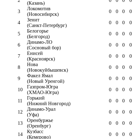
2
0
0
0
0
(Казань)
Локомотив
3
0
0
0
0
(Новосибирск)
Зенит
4
0
0
0
0
(Санкт-Петербург)
Белогорье
5
0
0
0
0
(Белгород)
Динамо-ЛО
6
0
0
0
0
(Сосновый бор)
Енисей
7
0
0
0
0
(Красноярск)
Нова
8
0
0
0
0
(Новокуйбышевск)
Факел Ямал
9
0
0
0
0
(Новый Уренгой)
Газпром-Югра
10
0
0
0
0
(ХМАО-Югра)
Горький
11
0
0
0
0
(Нижний Новгород)
Динамо-Урал
12
0
0
0
0
(Уфа)
Оренбуржье
13
0
0
0
0
(Оренбург)
Кузбасс
14
0
0
0
0
(Кемерово)