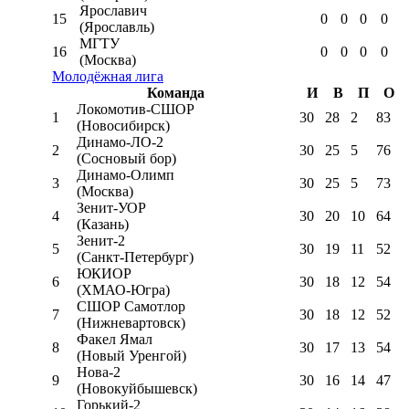
Ярославич
15
0
0
0
0
(Ярославль)
МГТУ
16
0
0
0
0
(Москва)
Молодёжная лига
Команда
И
В
П
О
Локомотив-CШОР
1
30
28
2
83
(Новосибирск)
Динамо-ЛО-2
2
30
25
5
76
(Сосновый бор)
Динамо-Олимп
3
30
25
5
73
(Москва)
Зенит-УОР
4
30
20
10
64
(Казань)
Зенит-2
5
30
19
11
52
(Санкт-Петербург)
ЮКИОР
6
30
18
12
54
(ХМАО-Югра)
СШОР Самотлор
7
30
18
12
52
(Нижневартовск)
Факел Ямал
8
30
17
13
54
(Новый Уренгой)
Нова-2
9
30
16
14
47
(Новокуйбышевск)
Горький-2