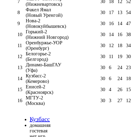
7
30
18
12
52
(Нижневартовск)
Факел Ямал
8
30
17
13
54
(Новый Уренгой)
Нова-2
9
30
16
14
47
(Новокуйбышевск)
Горький-2
10
30
14
16
38
(Нижний Новгород)
Оренбуржье-УОР
11
30
12
18
34
(Оренбург)
Белогорье-2
12
30
11
19
30
(Белгород)
Динамо-БашГАУ
13
30
6
24
23
(Уфа)
Кузбасс-2
14
30
6
24
18
(Кемерово)
Енисей-2
15
30
4
26
15
(Красноярск)
МГТУ-2
16
30
3
27
12
(Москва)
Кузбасс
домашняя
гостевая
нет игр