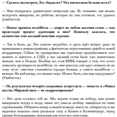
—
Удалось посмотреть Лос-Анджелес? Что впечатлило больше всего?
— Нам попадалась удивительно невкусная еда. Не понимаю, как можно
испортить макароны, но ребятам, которые их там готовили, это удалось
(улыбается).
—
Новые правила волейбола — запрет на любые касания сетки — как
происходит процесс адаптации к ним? Поначалу казалось, что
количество этих касаний поистине огромно.
— Так и было, да. Это ужасно неудобно, и здесь идёт вопрос даже не
привыкания к новым правилам, а фактически переучиванию, какой-то новой
координации. Сейчас на тренировках мы тщательно прорабатываем этот
момент, и заметьте, в США у нас касаний сетки было уже значительно
меньше, чем в Польше. Вообще же, если ФИВБ говорит о том, что хочет
повысить зрелищность волейбола, то, мне кажется, они идут немного не по
тому пути: свистков становится гораздо больше, а самого волейбола —
меньше. На мой взгляд, это мешает игре. Может быть, они еще передумают?
(Улыбается.)
—
По результатам четырёх сыгранных встреч цель — попасть в «Финал
шести» Мировой лиги — не скорректирована?
— Нет, цель осталась той же. Мы играем только на победу, нам нужно
выигрывать всегда и везде, иначе нет смысла вообще заявляться на такие
соревнования. Отбывать номер в нашей команде никто не собирается, и мы
надеемся показать свою реальную силу в Казани и Калининграде, перед
своими болельщиками, приложим для этого все свои силы.