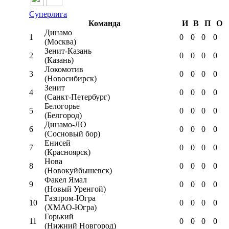
Суперлига
Команда
И
В
П
О
Динамо
1
0
0
0
0
(Москва)
Зенит-Казань
2
0
0
0
0
(Казань)
Локомотив
3
0
0
0
0
(Новосибирск)
Зенит
4
0
0
0
0
(Санкт-Петербург)
Белогорье
5
0
0
0
0
(Белгород)
Динамо-ЛО
6
0
0
0
0
(Сосновый бор)
Енисей
7
0
0
0
0
(Красноярск)
Нова
8
0
0
0
0
(Новокуйбышевск)
Факел Ямал
9
0
0
0
0
(Новый Уренгой)
Газпром-Югра
10
0
0
0
0
(ХМАО-Югра)
Горький
11
0
0
0
0
(Нижний Новгород)