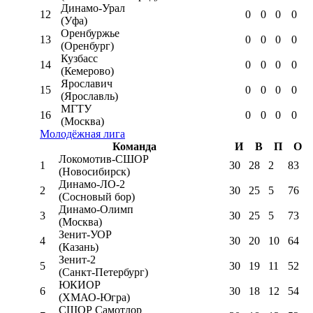
Динамо-Урал
12
0
0
0
0
(Уфа)
Оренбуржье
13
0
0
0
0
(Оренбург)
Кузбасс
14
0
0
0
0
(Кемерово)
Ярославич
15
0
0
0
0
(Ярославль)
МГТУ
16
0
0
0
0
(Москва)
Молодёжная лига
Команда
И
В
П
О
Локомотив-CШОР
1
30
28
2
83
(Новосибирск)
Динамо-ЛО-2
2
30
25
5
76
(Сосновый бор)
Динамо-Олимп
3
30
25
5
73
(Москва)
Зенит-УОР
4
30
20
10
64
(Казань)
Зенит-2
5
30
19
11
52
(Санкт-Петербург)
ЮКИОР
6
30
18
12
54
(ХМАО-Югра)
СШОР Самотлор