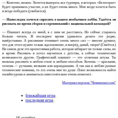
— Конечно, можно. Хочется выиграть все турниры, в которых «Белогорье»
будет принимать участие, а их будет очень много. Мне везде хочется быть
и везде победить (улыбается).
—
Напоследок хочется спросить о вашем необычном хобби. Удаётся ли
рисовать во время сборов и соревнований с национальной командой?
— Планшет всегда со мной, я с ним не расстаюсь. Но сейчас стараюсь
больше читать. В последнее время удавалось делать это редко,
навёрстываю. А рисование отнимает очень много сил — многие думают,
что для этого нужно только вдохновение, и вперёд, давай, твори! (Смеётся.)
На самом деле это кропотливая работа, которая забирает не только силы, но
и время. Рисовать я хотел научиться с детства, а сейчас технические
возможности другие. Графический планшет — это отличная штука. Ты
можешь рисовать в любом стиле и любым способом. Хочешь — красками,
хочешь — ручками, мелками или карандашами. А так как я люблю разные
технические новинки, то это очень мне по душе. Плюс возможность найти
онлайн-уроки и заниматься самостоятельно очень помогает.
Материал портала "Чемпионат.com"
ближайшая игра
последняя игра
16 октября