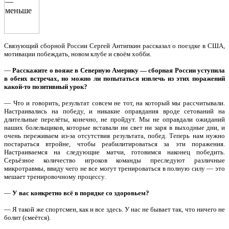
Связующий сборной России Сергей Антипкин рассказал о поездке в США,
мотивации побеждать, новом клубе и своём хобби.
—
Расскажите о вояже в Северную Америку — сборная России уступила
в обеих встречах, но можно ли попытаться извлечь из этих поражений
какой-то позитивный урок?
— Что и говорить, результат совсем не тот, на который мы рассчитывали.
Настраивались на победу, и никакие оправдания вроде сетований на
длительные перелёты, конечно, не пройдут. Мы не оправдали ожиданий
наших болельщиков, которые вставали ни свет ни заря в выходные дни, и
очень переживаем из-за отсутствия результата, побед. Теперь нам нужно
постараться втройне, чтобы реабилитироваться за эти поражения.
Настраиваемся на следующие матчи, готовимся наконец победить.
Серьёзное количество игроков команды преследуют различные
микротравмы, ввиду чего не все могут тренироваться в полную силу — это
мешает тренировочному процессу.
—
У вас конкретно всё в порядке со здоровьем?
— Я такой же спортсмен, как и все здесь. У нас не бывает так, что ничего не
болит (смеётся).