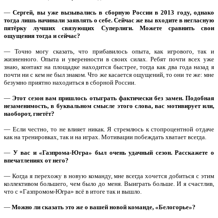
—
Сергей, вы уже вызывались в сборную России в 2013 году, однако
тогда лишь начинали заявлять о себе. Сейчас же вы входите в негласную
пятёрку лучших связующих Суперлиги. Можете сравнить свои
ощущения тогда и сейчас?
— Точно могу сказать, что прибавилось опыта, как игрового, так и
жизненного. Опыта и уверенности в своих силах. Ребят почти всех уже
знаю, контакт на площадке находится быстрее, тогда как два года назад я
почти ни с кем не был знаком. Что же касается ощущений, то они те же: мне
безумно приятно находиться в сборной России.
—
Этот сезон вам пришлось отыграть фактически без замен. Подобная
незаменимость, в буквальном смысле этого слова, вас мотивирует или,
наоборот, гнетёт?
— Если честно, то не влияет никак. Я стремлюсь к стопроцентной отдаче
как на тренировках, так и на играх. Мотивации побеждать хватает всегда.
—
У вас и «Газпрома-Югра» был очень удачный сезон. Расскажете о
впечатлениях от него?
— Когда я перехожу в новую команду, мне всегда хочется добиться с этим
коллективом большего, чем было до меня. Выиграть больше. И я счастлив,
что с «Газпромом-Югра» всё в итоге так и вышло.
—
Можно ли сказать это же о вашей новой команде, «Белогорье»?