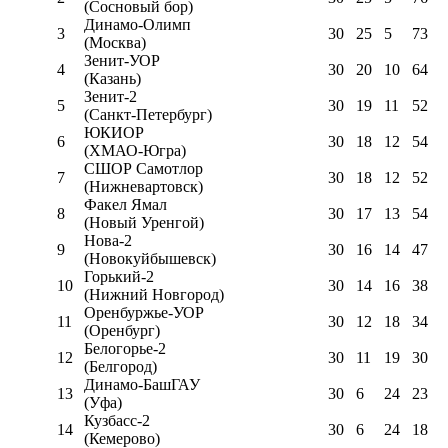
(Сосновый бор)
Динамо-Олимп
3
30
25
5
73
(Москва)
Зенит-УОР
4
30
20
10
64
(Казань)
Зенит-2
5
30
19
11
52
(Санкт-Петербург)
ЮКИОР
6
30
18
12
54
(ХМАО-Югра)
СШОР Самотлор
7
30
18
12
52
(Нижневартовск)
Факел Ямал
8
30
17
13
54
(Новый Уренгой)
Нова-2
9
30
16
14
47
(Новокуйбышевск)
Горький-2
10
30
14
16
38
(Нижний Новгород)
Оренбуржье-УОР
11
30
12
18
34
(Оренбург)
Белогорье-2
12
30
11
19
30
(Белгород)
Динамо-БашГАУ
13
30
6
24
23
(Уфа)
Кузбасс-2
14
30
6
24
18
(Кемерово)