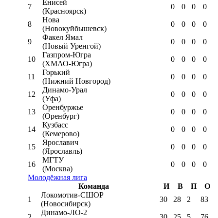
Енисей
7
0
0
0
0
(Красноярск)
Нова
8
0
0
0
0
(Новокуйбышевск)
Факел Ямал
9
0
0
0
0
(Новый Уренгой)
Газпром-Югра
10
0
0
0
0
(ХМАО-Югра)
Горький
11
0
0
0
0
(Нижний Новгород)
Динамо-Урал
12
0
0
0
0
(Уфа)
Оренбуржье
13
0
0
0
0
(Оренбург)
Кузбасс
14
0
0
0
0
(Кемерово)
Ярославич
15
0
0
0
0
(Ярославль)
МГТУ
16
0
0
0
0
(Москва)
Молодёжная лига
Команда
И
В
П
О
Локомотив-CШОР
1
30
28
2
83
(Новосибирск)
Динамо-ЛО-2
2
30
25
5
76