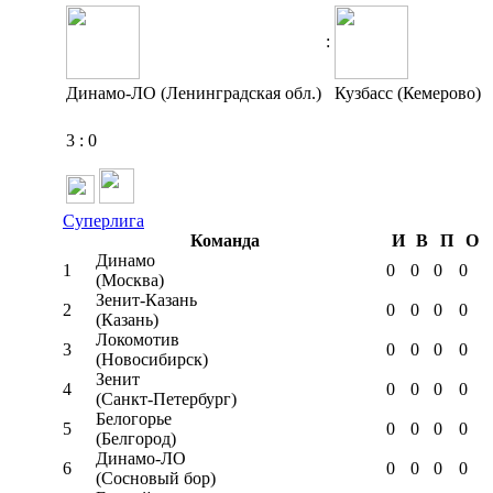
:
Динамо-ЛО (Ленинградская обл.)
Кузбасс (Кемерово)
3
:
0
Суперлига
Команда
И
В
П
О
Динамо
1
0
0
0
0
(Москва)
Зенит-Казань
2
0
0
0
0
(Казань)
Локомотив
3
0
0
0
0
(Новосибирск)
Зенит
4
0
0
0
0
(Санкт-Петербург)
Белогорье
5
0
0
0
0
(Белгород)
Динамо-ЛО
6
0
0
0
0
(Сосновый бор)