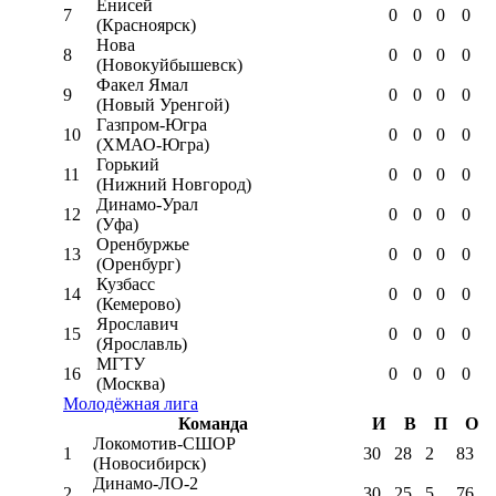
Енисей
7
0
0
0
0
(Красноярск)
Нова
8
0
0
0
0
(Новокуйбышевск)
Факел Ямал
9
0
0
0
0
(Новый Уренгой)
Газпром-Югра
10
0
0
0
0
(ХМАО-Югра)
Горький
11
0
0
0
0
(Нижний Новгород)
Динамо-Урал
12
0
0
0
0
(Уфа)
Оренбуржье
13
0
0
0
0
(Оренбург)
Кузбасс
14
0
0
0
0
(Кемерово)
Ярославич
15
0
0
0
0
(Ярославль)
МГТУ
16
0
0
0
0
(Москва)
Молодёжная лига
Команда
И
В
П
О
Локомотив-CШОР
1
30
28
2
83
(Новосибирск)
Динамо-ЛО-2
2
30
25
5
76