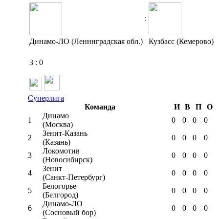
:
Динамо-ЛО (Ленинградская обл.)
Кузбасс (Кемерово)
3
:
0
Суперлига
Команда
И
В
П
О
Динамо
1
0
0
0
0
(Москва)
Зенит-Казань
2
0
0
0
0
(Казань)
Локомотив
3
0
0
0
0
(Новосибирск)
Зенит
4
0
0
0
0
(Санкт-Петербург)
Белогорье
5
0
0
0
0
(Белгород)
Динамо-ЛО
6
0
0
0
0
(Сосновый бор)