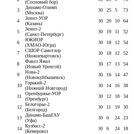
(Сосновый бор)
Динамо-Олимп
3
30
25
5
73
(Москва)
Зенит-УОР
4
30
20
10
64
(Казань)
Зенит-2
5
30
19
11
52
(Санкт-Петербург)
ЮКИОР
6
30
18
12
54
(ХМАО-Югра)
СШОР Самотлор
7
30
18
12
52
(Нижневартовск)
Факел Ямал
8
30
17
13
54
(Новый Уренгой)
Нова-2
9
30
16
14
47
(Новокуйбышевск)
Горький-2
10
30
14
16
38
(Нижний Новгород)
Оренбуржье-УОР
11
30
12
18
34
(Оренбург)
Белогорье-2
12
30
11
19
30
(Белгород)
Динамо-БашГАУ
13
30
6
24
23
(Уфа)
Кузбасс-2
14
30
6
24
18
(Кемерово)