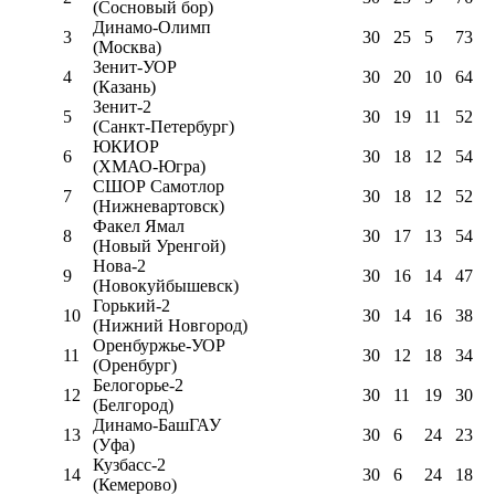
(Сосновый бор)
Динамо-Олимп
3
30
25
5
73
(Москва)
Зенит-УОР
4
30
20
10
64
(Казань)
Зенит-2
5
30
19
11
52
(Санкт-Петербург)
ЮКИОР
6
30
18
12
54
(ХМАО-Югра)
СШОР Самотлор
7
30
18
12
52
(Нижневартовск)
Факел Ямал
8
30
17
13
54
(Новый Уренгой)
Нова-2
9
30
16
14
47
(Новокуйбышевск)
Горький-2
10
30
14
16
38
(Нижний Новгород)
Оренбуржье-УОР
11
30
12
18
34
(Оренбург)
Белогорье-2
12
30
11
19
30
(Белгород)
Динамо-БашГАУ
13
30
6
24
23
(Уфа)
Кузбасс-2
14
30
6
24
18
(Кемерово)