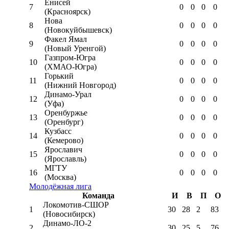
Енисей
7
0
0
0
0
(Красноярск)
Нова
8
0
0
0
0
(Новокуйбышевск)
Факел Ямал
9
0
0
0
0
(Новый Уренгой)
Газпром-Югра
10
0
0
0
0
(ХМАО-Югра)
Горький
11
0
0
0
0
(Нижний Новгород)
Динамо-Урал
12
0
0
0
0
(Уфа)
Оренбуржье
13
0
0
0
0
(Оренбург)
Кузбасс
14
0
0
0
0
(Кемерово)
Ярославич
15
0
0
0
0
(Ярославль)
МГТУ
16
0
0
0
0
(Москва)
Молодёжная лига
Команда
И
В
П
О
Локомотив-CШОР
1
30
28
2
83
(Новосибирск)
Динамо-ЛО-2
2
30
25
5
76