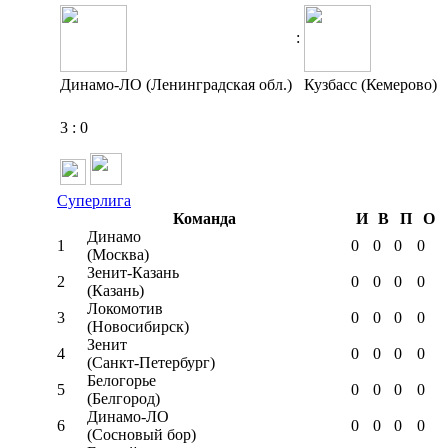
:
Динамо-ЛО (Ленинградская обл.)
Кузбасс (Кемерово)
3
:
0
Суперлига
Команда
И
В
П
О
Динамо
1
0
0
0
0
(Москва)
Зенит-Казань
2
0
0
0
0
(Казань)
Локомотив
3
0
0
0
0
(Новосибирск)
Зенит
4
0
0
0
0
(Санкт-Петербург)
Белогорье
5
0
0
0
0
(Белгород)
Динамо-ЛО
6
0
0
0
0
(Сосновый бор)