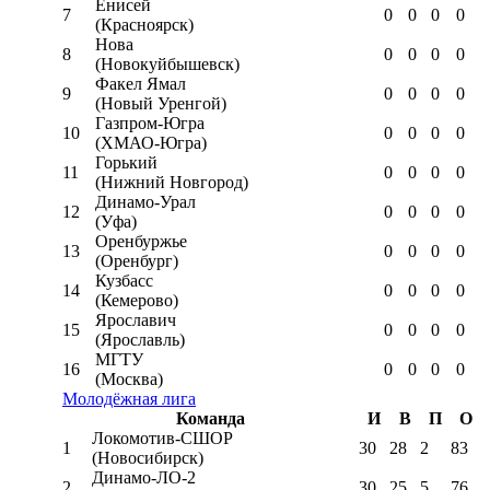
Енисей
7
0
0
0
0
(Красноярск)
Нова
8
0
0
0
0
(Новокуйбышевск)
Факел Ямал
9
0
0
0
0
(Новый Уренгой)
Газпром-Югра
10
0
0
0
0
(ХМАО-Югра)
Горький
11
0
0
0
0
(Нижний Новгород)
Динамо-Урал
12
0
0
0
0
(Уфа)
Оренбуржье
13
0
0
0
0
(Оренбург)
Кузбасс
14
0
0
0
0
(Кемерово)
Ярославич
15
0
0
0
0
(Ярославль)
МГТУ
16
0
0
0
0
(Москва)
Молодёжная лига
Команда
И
В
П
О
Локомотив-CШОР
1
30
28
2
83
(Новосибирск)
Динамо-ЛО-2
2
30
25
5
76