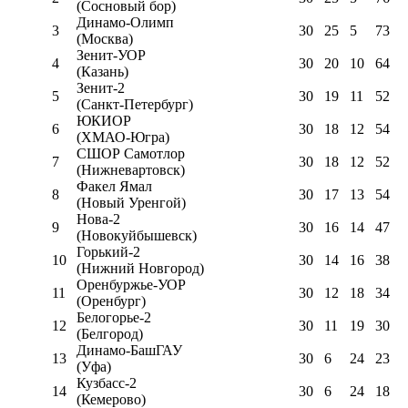
(Сосновый бор)
Динамо-Олимп
3
30
25
5
73
(Москва)
Зенит-УОР
4
30
20
10
64
(Казань)
Зенит-2
5
30
19
11
52
(Санкт-Петербург)
ЮКИОР
6
30
18
12
54
(ХМАО-Югра)
СШОР Самотлор
7
30
18
12
52
(Нижневартовск)
Факел Ямал
8
30
17
13
54
(Новый Уренгой)
Нова-2
9
30
16
14
47
(Новокуйбышевск)
Горький-2
10
30
14
16
38
(Нижний Новгород)
Оренбуржье-УОР
11
30
12
18
34
(Оренбург)
Белогорье-2
12
30
11
19
30
(Белгород)
Динамо-БашГАУ
13
30
6
24
23
(Уфа)
Кузбасс-2
14
30
6
24
18
(Кемерово)