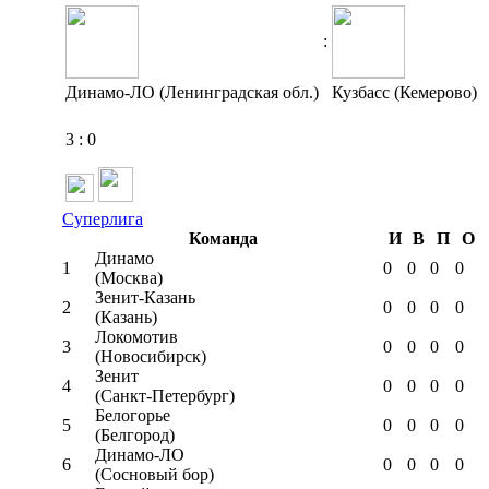
:
Динамо-ЛО (Ленинградская обл.)
Кузбасс (Кемерово)
3
:
0
Суперлига
Команда
И
В
П
О
Динамо
1
0
0
0
0
(Москва)
Зенит-Казань
2
0
0
0
0
(Казань)
Локомотив
3
0
0
0
0
(Новосибирск)
Зенит
4
0
0
0
0
(Санкт-Петербург)
Белогорье
5
0
0
0
0
(Белгород)
Динамо-ЛО
6
0
0
0
0
(Сосновый бор)