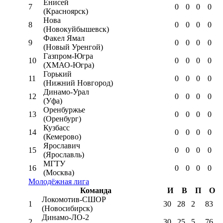
Енисей
7
0
0
0
0
(Красноярск)
Нова
8
0
0
0
0
(Новокуйбышевск)
Факел Ямал
9
0
0
0
0
(Новый Уренгой)
Газпром-Югра
10
0
0
0
0
(ХМАО-Югра)
Горький
11
0
0
0
0
(Нижний Новгород)
Динамо-Урал
12
0
0
0
0
(Уфа)
Оренбуржье
13
0
0
0
0
(Оренбург)
Кузбасс
14
0
0
0
0
(Кемерово)
Ярославич
15
0
0
0
0
(Ярославль)
МГТУ
16
0
0
0
0
(Москва)
Молодёжная лига
Команда
И
В
П
О
Локомотив-CШОР
1
30
28
2
83
(Новосибирск)
Динамо-ЛО-2
2
30
25
5
76