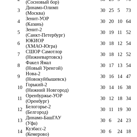
(Сосновый бор)
Динамо-Олимп
3
30
25
5
73
(Москва)
Зенит-УОР
4
30
20
10
64
(Казань)
Зенит-2
5
30
19
11
52
(Санкт-Петербург)
ЮКИОР
6
30
18
12
54
(ХМАО-Югра)
СШОР Самотлор
7
30
18
12
52
(Нижневартовск)
Факел Ямал
8
30
17
13
54
(Новый Уренгой)
Нова-2
9
30
16
14
47
(Новокуйбышевск)
Горький-2
10
30
14
16
38
(Нижний Новгород)
Оренбуржье-УОР
11
30
12
18
34
(Оренбург)
Белогорье-2
12
30
11
19
30
(Белгород)
Динамо-БашГАУ
13
30
6
24
23
(Уфа)
Кузбасс-2
14
30
6
24
18
(Кемерово)