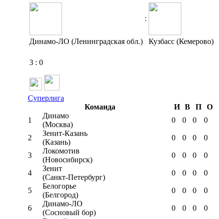
:
Динамо-ЛО (Ленинградская обл.)
Кузбасс (Кемерово)
3
:
0
Суперлига
Команда
И
В
П
О
Динамо
1
0
0
0
0
(Москва)
Зенит-Казань
2
0
0
0
0
(Казань)
Локомотив
3
0
0
0
0
(Новосибирск)
Зенит
4
0
0
0
0
(Санкт-Петербург)
Белогорье
5
0
0
0
0
(Белгород)
Динамо-ЛО
6
0
0
0
0
(Сосновый бор)