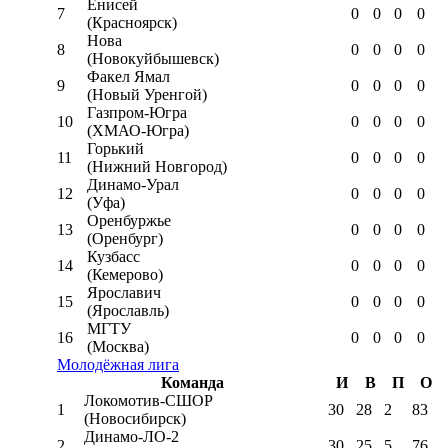
Енисей
7
0
0
0
0
(Красноярск)
Нова
8
0
0
0
0
(Новокуйбышевск)
Факел Ямал
9
0
0
0
0
(Новый Уренгой)
Газпром-Югра
10
0
0
0
0
(ХМАО-Югра)
Горький
11
0
0
0
0
(Нижний Новгород)
Динамо-Урал
12
0
0
0
0
(Уфа)
Оренбуржье
13
0
0
0
0
(Оренбург)
Кузбасс
14
0
0
0
0
(Кемерово)
Ярославич
15
0
0
0
0
(Ярославль)
МГТУ
16
0
0
0
0
(Москва)
Молодёжная лига
Команда
И
В
П
О
Локомотив-CШОР
1
30
28
2
83
(Новосибирск)
Динамо-ЛО-2
2
30
25
5
76