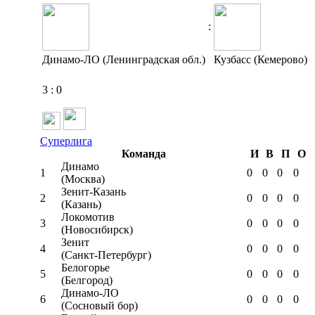
:
Динамо-ЛО (Ленинградская обл.)
Кузбасс (Кемерово)
3
:
0
Суперлига
Команда
И
В
П
О
Динамо
1
0
0
0
0
(Москва)
Зенит-Казань
2
0
0
0
0
(Казань)
Локомотив
3
0
0
0
0
(Новосибирск)
Зенит
4
0
0
0
0
(Санкт-Петербург)
Белогорье
5
0
0
0
0
(Белгород)
Динамо-ЛО
6
0
0
0
0
(Сосновый бор)