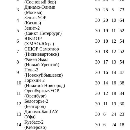
(Сосновый бор)
Динамо-Олимп
3
30
25
5
73
(Москва)
Зенит-УОР
4
30
20
10
64
(Казань)
Зенит-2
5
30
19
11
52
(Санкт-Петербург)
ЮКИОР
6
30
18
12
54
(ХМАО-Югра)
СШОР Самотлор
7
30
18
12
52
(Нижневартовск)
Факел Ямал
8
30
17
13
54
(Новый Уренгой)
Нова-2
9
30
16
14
47
(Новокуйбышевск)
Горький-2
10
30
14
16
38
(Нижний Новгород)
Оренбуржье-УОР
11
30
12
18
34
(Оренбург)
Белогорье-2
12
30
11
19
30
(Белгород)
Динамо-БашГАУ
13
30
6
24
23
(Уфа)
Кузбасс-2
14
30
6
24
18
(Кемерово)