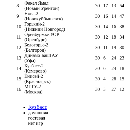
Факел Ямал
8
30
17
13
54
(Новый Уренгой)
Нова-2
9
30
16
14
47
(Новокуйбышевск)
Горький-2
10
30
14
16
38
(Нижний Новгород)
Оренбуржье-УОР
11
30
12
18
34
(Оренбург)
Белогорье-2
12
30
11
19
30
(Белгород)
Динамо-БашГАУ
13
30
6
24
23
(Уфа)
Кузбасс-2
14
30
6
24
18
(Кемерово)
Енисей-2
15
30
4
26
15
(Красноярск)
МГТУ-2
16
30
3
27
12
(Москва)
Кузбасс
домашняя
гостевая
нет игр