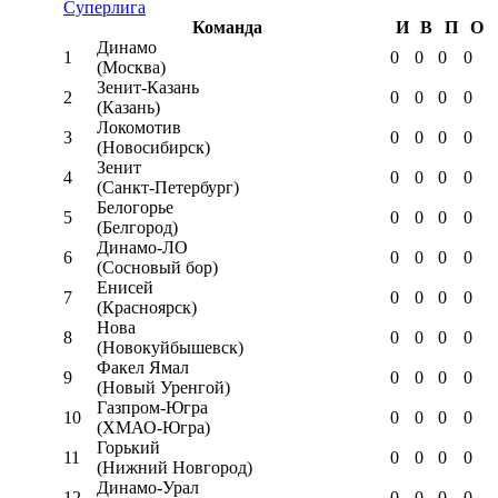
Суперлига
Команда
И
В
П
О
Динамо
1
0
0
0
0
(Москва)
Зенит-Казань
2
0
0
0
0
(Казань)
Локомотив
3
0
0
0
0
(Новосибирск)
Зенит
4
0
0
0
0
(Санкт-Петербург)
Белогорье
5
0
0
0
0
(Белгород)
Динамо-ЛО
6
0
0
0
0
(Сосновый бор)
Енисей
7
0
0
0
0
(Красноярск)
Нова
8
0
0
0
0
(Новокуйбышевск)
Факел Ямал
9
0
0
0
0
(Новый Уренгой)
Газпром-Югра
10
0
0
0
0
(ХМАО-Югра)
Горький
11
0
0
0
0
(Нижний Новгород)
Динамо-Урал
12
0
0
0
0