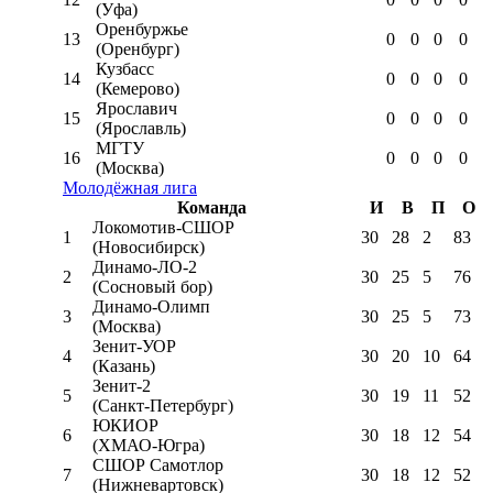
(Уфа)
Оренбуржье
13
0
0
0
0
(Оренбург)
Кузбасс
14
0
0
0
0
(Кемерово)
Ярославич
15
0
0
0
0
(Ярославль)
МГТУ
16
0
0
0
0
(Москва)
Молодёжная лига
Команда
И
В
П
О
Локомотив-CШОР
1
30
28
2
83
(Новосибирск)
Динамо-ЛО-2
2
30
25
5
76
(Сосновый бор)
Динамо-Олимп
3
30
25
5
73
(Москва)
Зенит-УОР
4
30
20
10
64
(Казань)
Зенит-2
5
30
19
11
52
(Санкт-Петербург)
ЮКИОР
6
30
18
12
54
(ХМАО-Югра)
СШОР Самотлор
7
30
18
12
52
(Нижневартовск)