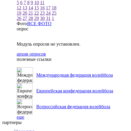
5
6
7
8
9
10
11
12
13
14
15
16
17
18
19
20
21
22
23
24
25
26
27
28
29
30
31
1
Фото
ВСЕ ФОТО
опрос
Модуль опросов не установлен.
архив опросов
полезные ссылки
Международная федерация волейбола
Европейская конфедерация волейбола
Всероссийская федерация волейбола
еще
партнеры