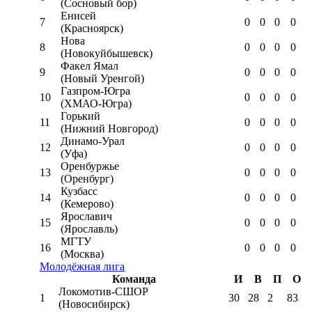
(Сосновый бор)
Енисей
7
0
0
0
0
(Красноярск)
Нова
8
0
0
0
0
(Новокуйбышевск)
Факел Ямал
9
0
0
0
0
(Новый Уренгой)
Газпром-Югра
10
0
0
0
0
(ХМАО-Югра)
Горький
11
0
0
0
0
(Нижний Новгород)
Динамо-Урал
12
0
0
0
0
(Уфа)
Оренбуржье
13
0
0
0
0
(Оренбург)
Кузбасс
14
0
0
0
0
(Кемерово)
Ярославич
15
0
0
0
0
(Ярославль)
МГТУ
16
0
0
0
0
(Москва)
Молодёжная лига
Команда
И
В
П
О
Локомотив-CШОР
1
30
28
2
83
(Новосибирск)