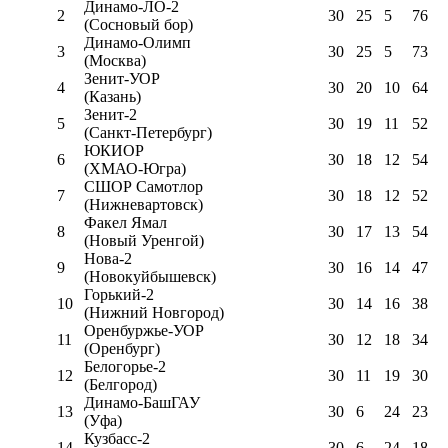
Динамо-ЛО-2
2
30
25
5
76
(Сосновый бор)
Динамо-Олимп
3
30
25
5
73
(Москва)
Зенит-УОР
4
30
20
10
64
(Казань)
Зенит-2
5
30
19
11
52
(Санкт-Петербург)
ЮКИОР
6
30
18
12
54
(ХМАО-Югра)
СШОР Самотлор
7
30
18
12
52
(Нижневартовск)
Факел Ямал
8
30
17
13
54
(Новый Уренгой)
Нова-2
9
30
16
14
47
(Новокуйбышевск)
Горький-2
10
30
14
16
38
(Нижний Новгород)
Оренбуржье-УОР
11
30
12
18
34
(Оренбург)
Белогорье-2
12
30
11
19
30
(Белгород)
Динамо-БашГАУ
13
30
6
24
23
(Уфа)
Кузбасс-2
14
30
6
24
18