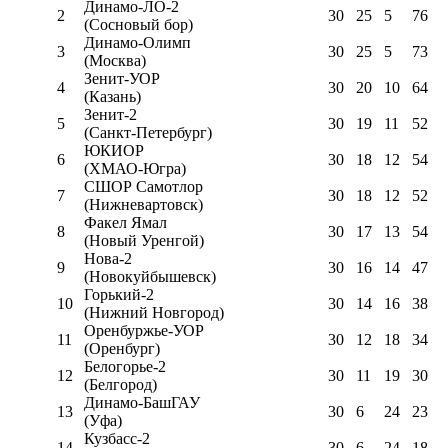
Динамо-ЛО-2
2
30
25
5
76
(Сосновый бор)
Динамо-Олимп
3
30
25
5
73
(Москва)
Зенит-УОР
4
30
20
10
64
(Казань)
Зенит-2
5
30
19
11
52
(Санкт-Петербург)
ЮКИОР
6
30
18
12
54
(ХМАО-Югра)
СШОР Самотлор
7
30
18
12
52
(Нижневартовск)
Факел Ямал
8
30
17
13
54
(Новый Уренгой)
Нова-2
9
30
16
14
47
(Новокуйбышевск)
Горький-2
10
30
14
16
38
(Нижний Новгород)
Оренбуржье-УОР
11
30
12
18
34
(Оренбург)
Белогорье-2
12
30
11
19
30
(Белгород)
Динамо-БашГАУ
13
30
6
24
23
(Уфа)
Кузбасс-2
14
30
6
24
18