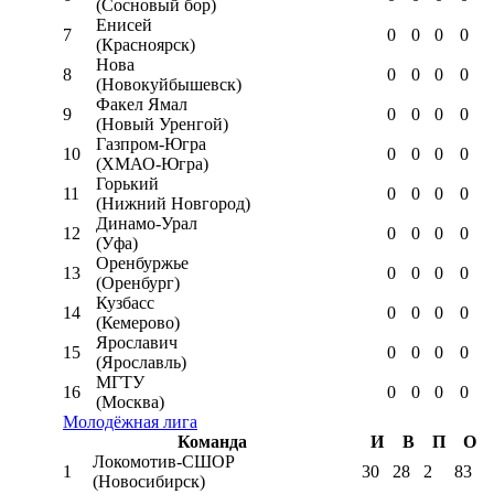
(Сосновый бор)
Енисей
7
0
0
0
0
(Красноярск)
Нова
8
0
0
0
0
(Новокуйбышевск)
Факел Ямал
9
0
0
0
0
(Новый Уренгой)
Газпром-Югра
10
0
0
0
0
(ХМАО-Югра)
Горький
11
0
0
0
0
(Нижний Новгород)
Динамо-Урал
12
0
0
0
0
(Уфа)
Оренбуржье
13
0
0
0
0
(Оренбург)
Кузбасс
14
0
0
0
0
(Кемерово)
Ярославич
15
0
0
0
0
(Ярославль)
МГТУ
16
0
0
0
0
(Москва)
Молодёжная лига
Команда
И
В
П
О
Локомотив-CШОР
1
30
28
2
83
(Новосибирск)