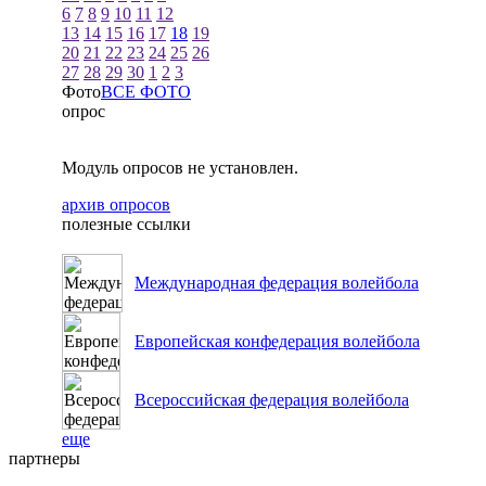
6
7
8
9
10
11
12
13
14
15
16
17
18
19
20
21
22
23
24
25
26
27
28
29
30
1
2
3
Фото
ВСЕ ФОТО
опрос
Модуль опросов не установлен.
архив опросов
полезные ссылки
Международная федерация волейбола
Европейская конфедерация волейбола
Всероссийская федерация волейбола
еще
партнеры