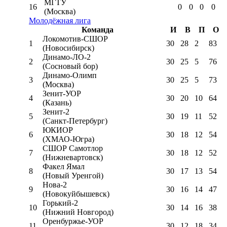
МГТУ
16
0
0
0
0
(Москва)
Молодёжная лига
Команда
И
В
П
О
Локомотив-CШОР
1
30
28
2
83
(Новосибирск)
Динамо-ЛО-2
2
30
25
5
76
(Сосновый бор)
Динамо-Олимп
3
30
25
5
73
(Москва)
Зенит-УОР
4
30
20
10
64
(Казань)
Зенит-2
5
30
19
11
52
(Санкт-Петербург)
ЮКИОР
6
30
18
12
54
(ХМАО-Югра)
СШОР Самотлор
7
30
18
12
52
(Нижневартовск)
Факел Ямал
8
30
17
13
54
(Новый Уренгой)
Нова-2
9
30
16
14
47
(Новокуйбышевск)
Горький-2
10
30
14
16
38
(Нижний Новгород)
Оренбуржье-УОР
11
30
12
18
34