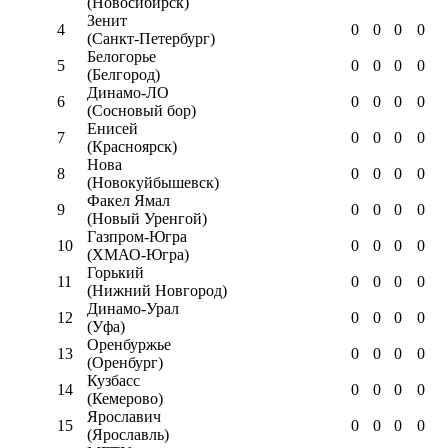
(Новосибирск)
Зенит
4
0
0
0
0
(Санкт-Петербург)
Белогорье
5
0
0
0
0
(Белгород)
Динамо-ЛО
6
0
0
0
0
(Сосновый бор)
Енисей
7
0
0
0
0
(Красноярск)
Нова
8
0
0
0
0
(Новокуйбышевск)
Факел Ямал
9
0
0
0
0
(Новый Уренгой)
Газпром-Югра
10
0
0
0
0
(ХМАО-Югра)
Горький
11
0
0
0
0
(Нижний Новгород)
Динамо-Урал
12
0
0
0
0
(Уфа)
Оренбуржье
13
0
0
0
0
(Оренбург)
Кузбасс
14
0
0
0
0
(Кемерово)
Ярославич
15
0
0
0
0
(Ярославль)