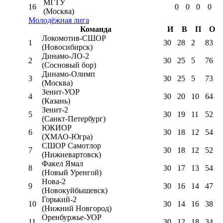
МГТУ
16
0
0
0
0
(Москва)
Молодёжная лига
Команда
И
В
П
О
Локомотив-CШОР
1
30
28
2
83
(Новосибирск)
Динамо-ЛО-2
2
30
25
5
76
(Сосновый бор)
Динамо-Олимп
3
30
25
5
73
(Москва)
Зенит-УОР
4
30
20
10
64
(Казань)
Зенит-2
5
30
19
11
52
(Санкт-Петербург)
ЮКИОР
6
30
18
12
54
(ХМАО-Югра)
СШОР Самотлор
7
30
18
12
52
(Нижневартовск)
Факел Ямал
8
30
17
13
54
(Новый Уренгой)
Нова-2
9
30
16
14
47
(Новокуйбышевск)
Горький-2
10
30
14
16
38
(Нижний Новгород)
Оренбуржье-УОР
11
30
12
18
34