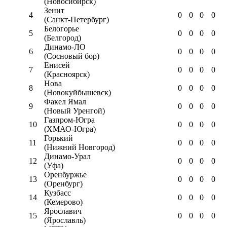
(Новосибирск)
Зенит
4
0
0
0
0
(Санкт-Петербург)
Белогорье
5
0
0
0
0
(Белгород)
Динамо-ЛО
6
0
0
0
0
(Сосновый бор)
Енисей
7
0
0
0
0
(Красноярск)
Нова
8
0
0
0
0
(Новокуйбышевск)
Факел Ямал
9
0
0
0
0
(Новый Уренгой)
Газпром-Югра
10
0
0
0
0
(ХМАО-Югра)
Горький
11
0
0
0
0
(Нижний Новгород)
Динамо-Урал
12
0
0
0
0
(Уфа)
Оренбуржье
13
0
0
0
0
(Оренбург)
Кузбасс
14
0
0
0
0
(Кемерово)
Ярославич
15
0
0
0
0
(Ярославль)