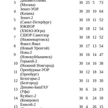
Динамо-Олимп
3
30
25
5
73
(Москва)
Зенит-УОР
4
30
20
10
64
(Казань)
Зенит-2
5
30
19
11
52
(Санкт-Петербург)
ЮКИОР
6
30
18
12
54
(ХМАО-Югра)
СШОР Самотлор
7
30
18
12
52
(Нижневартовск)
Факел Ямал
8
30
17
13
54
(Новый Уренгой)
Нова-2
9
30
16
14
47
(Новокуйбышевск)
Горький-2
10
30
14
16
38
(Нижний Новгород)
Оренбуржье-УОР
11
30
12
18
34
(Оренбург)
Белогорье-2
12
30
11
19
30
(Белгород)
Динамо-БашГАУ
13
30
6
24
23
(Уфа)
Кузбасс-2
14
30
6
24
18
(Кемерово)
Енисей-2
15
30
4
26
15