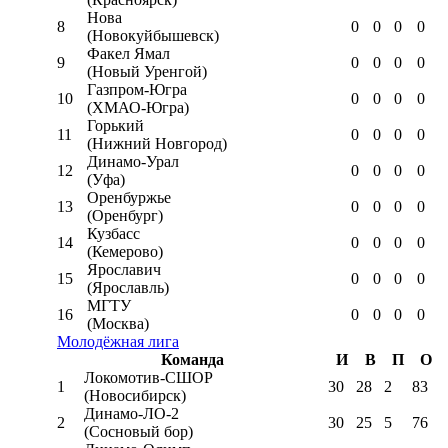
Нова
8
0
0
0
0
(Новокуйбышевск)
Факел Ямал
9
0
0
0
0
(Новый Уренгой)
Газпром-Югра
10
0
0
0
0
(ХМАО-Югра)
Горький
11
0
0
0
0
(Нижний Новгород)
Динамо-Урал
12
0
0
0
0
(Уфа)
Оренбуржье
13
0
0
0
0
(Оренбург)
Кузбасс
14
0
0
0
0
(Кемерово)
Ярославич
15
0
0
0
0
(Ярославль)
МГТУ
16
0
0
0
0
(Москва)
Молодёжная лига
Команда
И
В
П
О
Локомотив-CШОР
1
30
28
2
83
(Новосибирск)
Динамо-ЛО-2
2
30
25
5
76
(Сосновый бор)