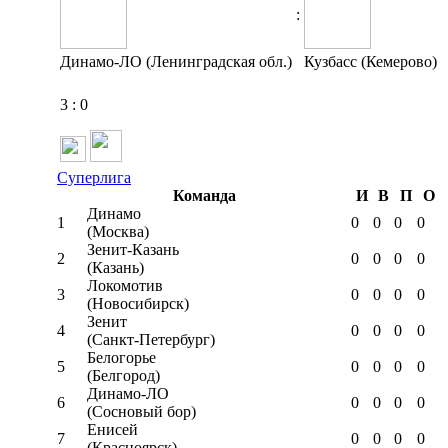
:
Динамо-ЛО (Ленинградская обл.)
Кузбасс (Кемерово)
3
:
0
Суперлига
Команда
И
В
П
О
Динамо
1
0
0
0
0
(Москва)
Зенит-Казань
2
0
0
0
0
(Казань)
Локомотив
3
0
0
0
0
(Новосибирск)
Зенит
4
0
0
0
0
(Санкт-Петербург)
Белогорье
5
0
0
0
0
(Белгород)
Динамо-ЛО
6
0
0
0
0
(Сосновый бор)
Енисей
7
0
0
0
0
(Красноярск)