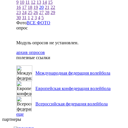
9
10
11
12
13
14
15
16
17
18
19
20
21
22
23
24
25
26
27
28
29
30
31
1
2
3
4
5
Фото
ВСЕ ФОТО
опрос
Модуль опросов не установлен.
архив опросов
полезные ссылки
Международная федерация волейбола
Европейская конфедерация волейбола
Всероссийская федерация волейбола
еще
партнеры