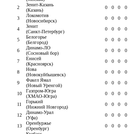
Зенит-Казань
2
0
0
0
0
(Казань)
Локомотив
3
0
0
0
0
(Новосибирск)
Зенит
4
0
0
0
0
(Санкт-Петербург)
Белогорье
5
0
0
0
0
(Белгород)
Динамо-ЛО
6
0
0
0
0
(Сосновый бор)
Енисей
7
0
0
0
0
(Красноярск)
Нова
8
0
0
0
0
(Новокуйбышевск)
Факел Ямал
9
0
0
0
0
(Новый Уренгой)
Газпром-Югра
10
0
0
0
0
(ХМАО-Югра)
Горький
11
0
0
0
0
(Нижний Новгород)
Динамо-Урал
12
0
0
0
0
(Уфа)
Оренбуржье
13
0
0
0
0
(Оренбург)
Кузбасс