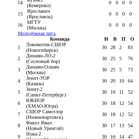
14
0
0
0
0
(Кемерово)
Ярославич
15
0
0
0
0
(Ярославль)
МГТУ
16
0
0
0
0
(Москва)
Молодёжная лига
Команда
И
В
П
О
Локомотив-CШОР
1
30
28
2
83
(Новосибирск)
Динамо-ЛО-2
2
30
25
5
76
(Сосновый бор)
Динамо-Олимп
3
30
25
5
73
(Москва)
Зенит-УОР
4
30
20
10
64
(Казань)
Зенит-2
5
30
19
11
52
(Санкт-Петербург)
ЮКИОР
6
30
18
12
54
(ХМАО-Югра)
СШОР Самотлор
7
30
18
12
52
(Нижневартовск)
Факел Ямал
8
30
17
13
54
(Новый Уренгой)
Нова-2
9
30
16
14
47