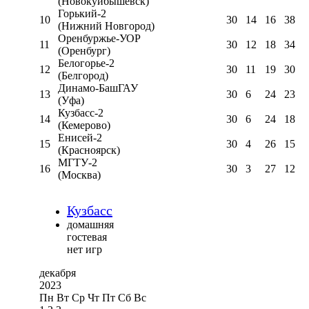
(Новокуйбышевск)
Горький-2
10
30
14
16
38
(Нижний Новгород)
Оренбуржье-УОР
11
30
12
18
34
(Оренбург)
Белогорье-2
12
30
11
19
30
(Белгород)
Динамо-БашГАУ
13
30
6
24
23
(Уфа)
Кузбасс-2
14
30
6
24
18
(Кемерово)
Енисей-2
15
30
4
26
15
(Красноярск)
МГТУ-2
16
30
3
27
12
(Москва)
Кузбасс
домашняя
гостевая
нет игр
декабря
2023
Пн
Вт
Ср
Чт
Пт
Сб
Вс