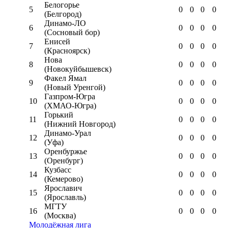
Белогорье
5
0
0
0
0
(Белгород)
Динамо-ЛО
6
0
0
0
0
(Сосновый бор)
Енисей
7
0
0
0
0
(Красноярск)
Нова
8
0
0
0
0
(Новокуйбышевск)
Факел Ямал
9
0
0
0
0
(Новый Уренгой)
Газпром-Югра
10
0
0
0
0
(ХМАО-Югра)
Горький
11
0
0
0
0
(Нижний Новгород)
Динамо-Урал
12
0
0
0
0
(Уфа)
Оренбуржье
13
0
0
0
0
(Оренбург)
Кузбасс
14
0
0
0
0
(Кемерово)
Ярославич
15
0
0
0
0
(Ярославль)
МГТУ
16
0
0
0
0
(Москва)
Молодёжная лига