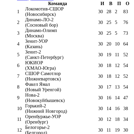
Команда
И
В
П
О
Локомотив-CШОР
1
30
28
2
83
(Новосибирск)
Динамо-ЛО-2
2
30
25
5
76
(Сосновый бор)
Динамо-Олимп
3
30
25
5
73
(Москва)
Зенит-УОР
4
30
20
10
64
(Казань)
Зенит-2
5
30
19
11
52
(Санкт-Петербург)
ЮКИОР
6
30
18
12
54
(ХМАО-Югра)
СШОР Самотлор
7
30
18
12
52
(Нижневартовск)
Факел Ямал
8
30
17
13
54
(Новый Уренгой)
Нова-2
9
30
16
14
47
(Новокуйбышевск)
Горький-2
10
30
14
16
38
(Нижний Новгород)
Оренбуржье-УОР
11
30
12
18
34
(Оренбург)
Белогорье-2
12
30
11
19
30
(Белгород)