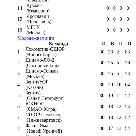
Кузбасс
14
0
0
0
0
(Кемерово)
Ярославич
15
0
0
0
0
(Ярославль)
МГТУ
16
0
0
0
0
(Москва)
Молодёжная лига
Команда
И
В
П
О
Локомотив-CШОР
1
30
28
2
83
(Новосибирск)
Динамо-ЛО-2
2
30
25
5
76
(Сосновый бор)
Динамо-Олимп
3
30
25
5
73
(Москва)
Зенит-УОР
4
30
20
10
64
(Казань)
Зенит-2
5
30
19
11
52
(Санкт-Петербург)
ЮКИОР
6
30
18
12
54
(ХМАО-Югра)
СШОР Самотлор
7
30
18
12
52
(Нижневартовск)
Факел Ямал
8
30
17
13
54
(Новый Уренгой)