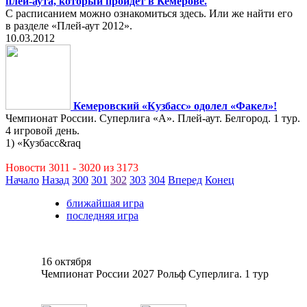
плей-аута, который пройдёт в Кемерове.
С расписанием можно ознакомиться здесь. Или же найти его
в разделе «Плей-аут 2012».
10.03.2012
Кемеровский «Кузбасс» одолел «Факел»!
Чемпионат России. Суперлига «А». Плей-аут. Белгород. 1 тур.
4 игровой день.
1) «Кузбасс&raq
Новости 3011 - 3020 из 3173
Начало
Назад
300
301
302
303
304
Вперед
Конец
ближайшая игра
последняя игра
16 октября
Чемпионат России 2027 Рольф Суперлига. 1 тур