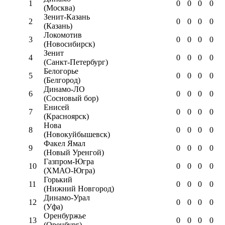
1
0
0
0
0
(Москва)
Зенит-Казань
2
0
0
0
0
(Казань)
Локомотив
3
0
0
0
0
(Новосибирск)
Зенит
4
0
0
0
0
(Санкт-Петербург)
Белогорье
5
0
0
0
0
(Белгород)
Динамо-ЛО
6
0
0
0
0
(Сосновый бор)
Енисей
7
0
0
0
0
(Красноярск)
Нова
8
0
0
0
0
(Новокуйбышевск)
Факел Ямал
9
0
0
0
0
(Новый Уренгой)
Газпром-Югра
10
0
0
0
0
(ХМАО-Югра)
Горький
11
0
0
0
0
(Нижний Новгород)
Динамо-Урал
12
0
0
0
0
(Уфа)
Оренбуржье
13
0
0
0
0
(Оренбург)