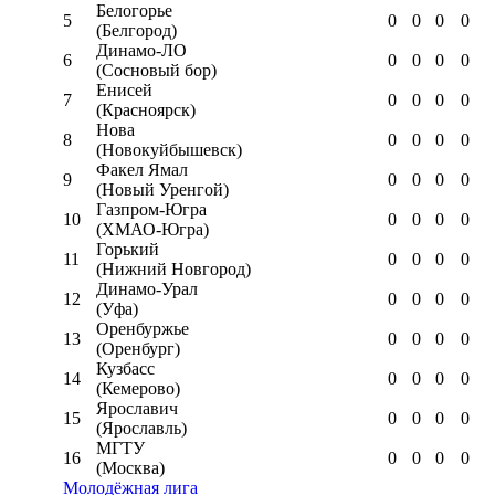
Белогорье
5
0
0
0
0
(Белгород)
Динамо-ЛО
6
0
0
0
0
(Сосновый бор)
Енисей
7
0
0
0
0
(Красноярск)
Нова
8
0
0
0
0
(Новокуйбышевск)
Факел Ямал
9
0
0
0
0
(Новый Уренгой)
Газпром-Югра
10
0
0
0
0
(ХМАО-Югра)
Горький
11
0
0
0
0
(Нижний Новгород)
Динамо-Урал
12
0
0
0
0
(Уфа)
Оренбуржье
13
0
0
0
0
(Оренбург)
Кузбасс
14
0
0
0
0
(Кемерово)
Ярославич
15
0
0
0
0
(Ярославль)
МГТУ
16
0
0
0
0
(Москва)
Молодёжная лига