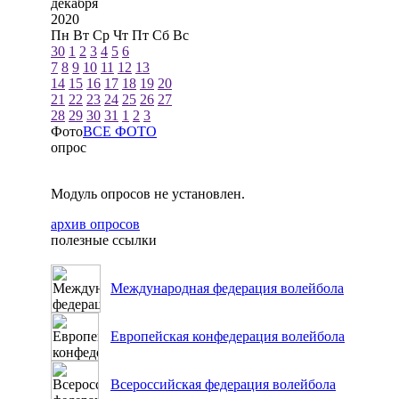
декабря
2020
Пн
Вт
Ср
Чт
Пт
Сб
Вс
30
1
2
3
4
5
6
7
8
9
10
11
12
13
14
15
16
17
18
19
20
21
22
23
24
25
26
27
28
29
30
31
1
2
3
Фото
ВСЕ ФОТО
опрос
Модуль опросов не установлен.
архив опросов
полезные ссылки
Международная федерация волейбола
Европейская конфедерация волейбола
Всероссийская федерация волейбола