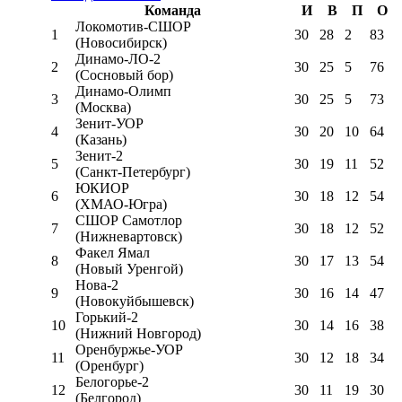
Команда
И
В
П
О
Локомотив-CШОР
1
30
28
2
83
(Новосибирск)
Динамо-ЛО-2
2
30
25
5
76
(Сосновый бор)
Динамо-Олимп
3
30
25
5
73
(Москва)
Зенит-УОР
4
30
20
10
64
(Казань)
Зенит-2
5
30
19
11
52
(Санкт-Петербург)
ЮКИОР
6
30
18
12
54
(ХМАО-Югра)
СШОР Самотлор
7
30
18
12
52
(Нижневартовск)
Факел Ямал
8
30
17
13
54
(Новый Уренгой)
Нова-2
9
30
16
14
47
(Новокуйбышевск)
Горький-2
10
30
14
16
38
(Нижний Новгород)
Оренбуржье-УОР
11
30
12
18
34
(Оренбург)
Белогорье-2
12
30
11
19
30
(Белгород)