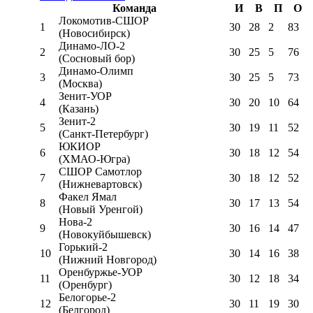
Команда
И
В
П
О
Локомотив-CШОР
1
30
28
2
83
(Новосибирск)
Динамо-ЛО-2
2
30
25
5
76
(Сосновый бор)
Динамо-Олимп
3
30
25
5
73
(Москва)
Зенит-УОР
4
30
20
10
64
(Казань)
Зенит-2
5
30
19
11
52
(Санкт-Петербург)
ЮКИОР
6
30
18
12
54
(ХМАО-Югра)
СШОР Самотлор
7
30
18
12
52
(Нижневартовск)
Факел Ямал
8
30
17
13
54
(Новый Уренгой)
Нова-2
9
30
16
14
47
(Новокуйбышевск)
Горький-2
10
30
14
16
38
(Нижний Новгород)
Оренбуржье-УОР
11
30
12
18
34
(Оренбург)
Белогорье-2
12
30
11
19
30
(Белгород)