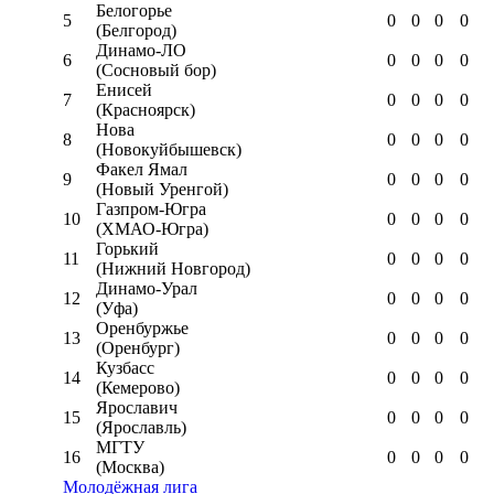
Белогорье
5
0
0
0
0
(Белгород)
Динамо-ЛО
6
0
0
0
0
(Сосновый бор)
Енисей
7
0
0
0
0
(Красноярск)
Нова
8
0
0
0
0
(Новокуйбышевск)
Факел Ямал
9
0
0
0
0
(Новый Уренгой)
Газпром-Югра
10
0
0
0
0
(ХМАО-Югра)
Горький
11
0
0
0
0
(Нижний Новгород)
Динамо-Урал
12
0
0
0
0
(Уфа)
Оренбуржье
13
0
0
0
0
(Оренбург)
Кузбасс
14
0
0
0
0
(Кемерово)
Ярославич
15
0
0
0
0
(Ярославль)
МГТУ
16
0
0
0
0
(Москва)
Молодёжная лига