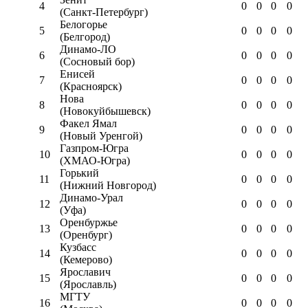
4
0
0
0
0
(Санкт-Петербург)
Белогорье
5
0
0
0
0
(Белгород)
Динамо-ЛО
6
0
0
0
0
(Сосновый бор)
Енисей
7
0
0
0
0
(Красноярск)
Нова
8
0
0
0
0
(Новокуйбышевск)
Факел Ямал
9
0
0
0
0
(Новый Уренгой)
Газпром-Югра
10
0
0
0
0
(ХМАО-Югра)
Горький
11
0
0
0
0
(Нижний Новгород)
Динамо-Урал
12
0
0
0
0
(Уфа)
Оренбуржье
13
0
0
0
0
(Оренбург)
Кузбасс
14
0
0
0
0
(Кемерово)
Ярославич
15
0
0
0
0
(Ярославль)
МГТУ
16
0
0
0
0