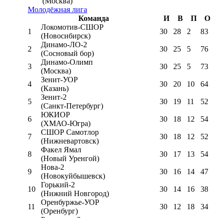
(Москва)
Молодёжная лига
Команда
И
В
П
О
Локомотив-CШОР
1
30
28
2
83
(Новосибирск)
Динамо-ЛО-2
2
30
25
5
76
(Сосновый бор)
Динамо-Олимп
3
30
25
5
73
(Москва)
Зенит-УОР
4
30
20
10
64
(Казань)
Зенит-2
5
30
19
11
52
(Санкт-Петербург)
ЮКИОР
6
30
18
12
54
(ХМАО-Югра)
СШОР Самотлор
7
30
18
12
52
(Нижневартовск)
Факел Ямал
8
30
17
13
54
(Новый Уренгой)
Нова-2
9
30
16
14
47
(Новокуйбышевск)
Горький-2
10
30
14
16
38
(Нижний Новгород)
Оренбуржье-УОР
11
30
12
18
34
(Оренбург)