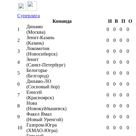
Суперлига
Команда
И
В
П
О
Динамо
1
0
0
0
0
(Москва)
Зенит-Казань
2
0
0
0
0
(Казань)
Локомотив
3
0
0
0
0
(Новосибирск)
Зенит
4
0
0
0
0
(Санкт-Петербург)
Белогорье
5
0
0
0
0
(Белгород)
Динамо-ЛО
6
0
0
0
0
(Сосновый бор)
Енисей
7
0
0
0
0
(Красноярск)
Нова
8
0
0
0
0
(Новокуйбышевск)
Факел Ямал
9
0
0
0
0
(Новый Уренгой)
Газпром-Югра
10
0
0
0
0
(ХМАО-Югра)
Горький