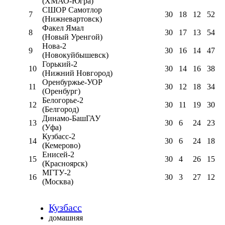
(ХМАО-Югра)
СШОР Самотлор
7
30
18
12
52
(Нижневартовск)
Факел Ямал
8
30
17
13
54
(Новый Уренгой)
Нова-2
9
30
16
14
47
(Новокуйбышевск)
Горький-2
10
30
14
16
38
(Нижний Новгород)
Оренбуржье-УОР
11
30
12
18
34
(Оренбург)
Белогорье-2
12
30
11
19
30
(Белгород)
Динамо-БашГАУ
13
30
6
24
23
(Уфа)
Кузбасс-2
14
30
6
24
18
(Кемерово)
Енисей-2
15
30
4
26
15
(Красноярск)
МГТУ-2
16
30
3
27
12
(Москва)
Кузбасс
домашняя