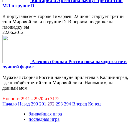
Болгария и Аргентина начнут третий этап
МЛ в группе D
В португальском городе Гимараеш 22 июня стартует третий
этап Мировой лиги в группе D. В первом поединке на
площадку вы
22.06.2012
Алекно: сборная России пока находится не в
лучшей форме
Мужская сборная России накануне прилетела в Калининград,
где пройдёт третий этап Мировой лиги. Напомним, на
данный мом
Новости 2911 - 2920 из 3172
Начало
Назад
290
291
292
293
294
Вперед
Конец
ближайшая игра
последняя игра