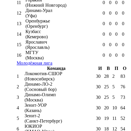
11
0
0
0
0
(Нижний Новгород)
Динамо-Урал
12
0
0
0
0
(Уфа)
Оренбуржье
13
0
0
0
0
(Оренбург)
Кузбасс
14
0
0
0
0
(Кемерово)
Ярославич
15
0
0
0
0
(Ярославль)
МГТУ
16
0
0
0
0
(Москва)
Молодёжная лига
Команда
И
В
П
О
Локомотив-CШОР
1
30
28
2
83
(Новосибирск)
Динамо-ЛО-2
2
30
25
5
76
(Сосновый бор)
Динамо-Олимп
3
30
25
5
73
(Москва)
Зенит-УОР
4
30
20
10
64
(Казань)
Зенит-2
5
30
19
11
52
(Санкт-Петербург)
ЮКИОР
6
30
18
12
54