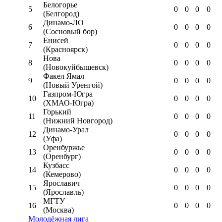
Белогорье
5
0
0
0
0
(Белгород)
Динамо-ЛО
6
0
0
0
0
(Сосновый бор)
Енисей
7
0
0
0
0
(Красноярск)
Нова
8
0
0
0
0
(Новокуйбышевск)
Факел Ямал
9
0
0
0
0
(Новый Уренгой)
Газпром-Югра
10
0
0
0
0
(ХМАО-Югра)
Горький
11
0
0
0
0
(Нижний Новгород)
Динамо-Урал
12
0
0
0
0
(Уфа)
Оренбуржье
13
0
0
0
0
(Оренбург)
Кузбасс
14
0
0
0
0
(Кемерово)
Ярославич
15
0
0
0
0
(Ярославль)
МГТУ
16
0
0
0
0
(Москва)
Молодёжная лига