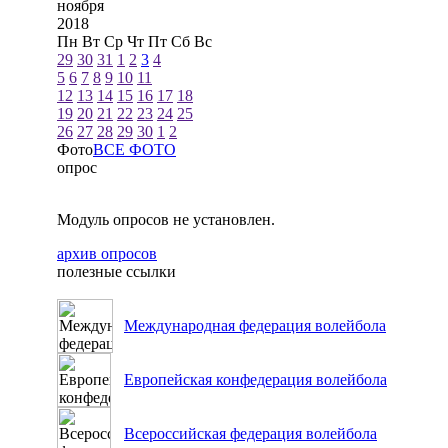
ноября
2018
Пн
Вт
Ср
Чт
Пт
Сб
Вс
29
30
31
1
2
3
4
5
6
7
8
9
10
11
12
13
14
15
16
17
18
19
20
21
22
23
24
25
26
27
28
29
30
1
2
Фото
ВСЕ ФОТО
опрос
Модуль опросов не установлен.
архив опросов
полезные ссылки
Международная федерация волейбола
Европейская конфедерация волейбола
Всероссийская федерация волейбола