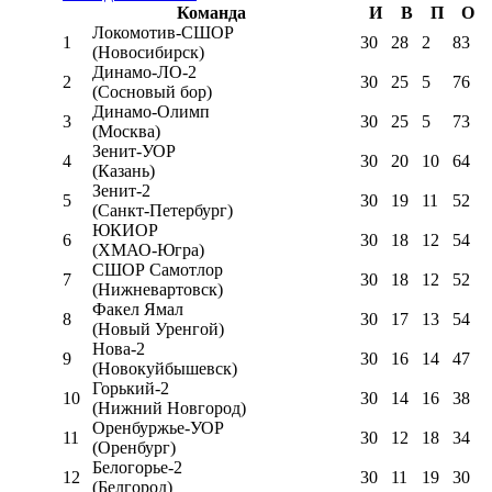
Команда
И
В
П
О
Локомотив-CШОР
1
30
28
2
83
(Новосибирск)
Динамо-ЛО-2
2
30
25
5
76
(Сосновый бор)
Динамо-Олимп
3
30
25
5
73
(Москва)
Зенит-УОР
4
30
20
10
64
(Казань)
Зенит-2
5
30
19
11
52
(Санкт-Петербург)
ЮКИОР
6
30
18
12
54
(ХМАО-Югра)
СШОР Самотлор
7
30
18
12
52
(Нижневартовск)
Факел Ямал
8
30
17
13
54
(Новый Уренгой)
Нова-2
9
30
16
14
47
(Новокуйбышевск)
Горький-2
10
30
14
16
38
(Нижний Новгород)
Оренбуржье-УОР
11
30
12
18
34
(Оренбург)
Белогорье-2
12
30
11
19
30
(Белгород)