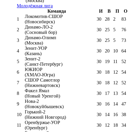
(Москва)
Молодёжная лига
Команда
И
В
П
О
Локомотив-CШОР
1
30
28
2
83
(Новосибирск)
Динамо-ЛО-2
2
30
25
5
76
(Сосновый бор)
Динамо-Олимп
3
30
25
5
73
(Москва)
Зенит-УОР
4
30
20
10
64
(Казань)
Зенит-2
5
30
19
11
52
(Санкт-Петербург)
ЮКИОР
6
30
18
12
54
(ХМАО-Югра)
СШОР Самотлор
7
30
18
12
52
(Нижневартовск)
Факел Ямал
8
30
17
13
54
(Новый Уренгой)
Нова-2
9
30
16
14
47
(Новокуйбышевск)
Горький-2
10
30
14
16
38
(Нижний Новгород)
Оренбуржье-УОР
11
30
12
18
34
(Оренбург)