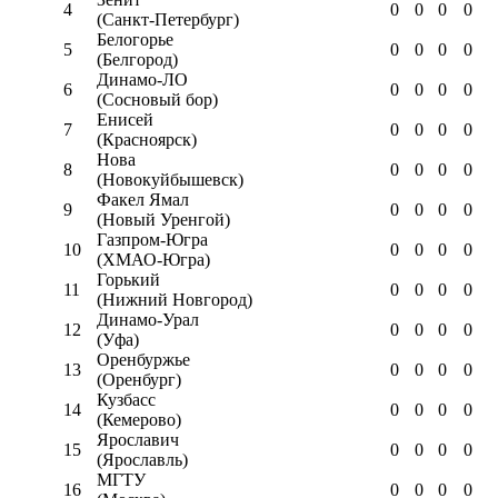
4
0
0
0
0
(Санкт-Петербург)
Белогорье
5
0
0
0
0
(Белгород)
Динамо-ЛО
6
0
0
0
0
(Сосновый бор)
Енисей
7
0
0
0
0
(Красноярск)
Нова
8
0
0
0
0
(Новокуйбышевск)
Факел Ямал
9
0
0
0
0
(Новый Уренгой)
Газпром-Югра
10
0
0
0
0
(ХМАО-Югра)
Горький
11
0
0
0
0
(Нижний Новгород)
Динамо-Урал
12
0
0
0
0
(Уфа)
Оренбуржье
13
0
0
0
0
(Оренбург)
Кузбасс
14
0
0
0
0
(Кемерово)
Ярославич
15
0
0
0
0
(Ярославль)
МГТУ
16
0
0
0
0