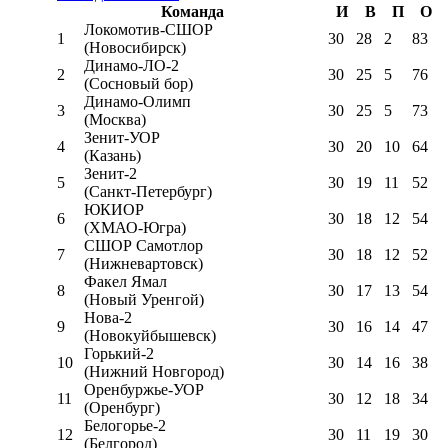
Команда
И
В
П
О
Локомотив-CШОР
1
30
28
2
83
(Новосибирск)
Динамо-ЛО-2
2
30
25
5
76
(Сосновый бор)
Динамо-Олимп
3
30
25
5
73
(Москва)
Зенит-УОР
4
30
20
10
64
(Казань)
Зенит-2
5
30
19
11
52
(Санкт-Петербург)
ЮКИОР
6
30
18
12
54
(ХМАО-Югра)
СШОР Самотлор
7
30
18
12
52
(Нижневартовск)
Факел Ямал
8
30
17
13
54
(Новый Уренгой)
Нова-2
9
30
16
14
47
(Новокуйбышевск)
Горький-2
10
30
14
16
38
(Нижний Новгород)
Оренбуржье-УОР
11
30
12
18
34
(Оренбург)
Белогорье-2
12
30
11
19
30
(Белгород)