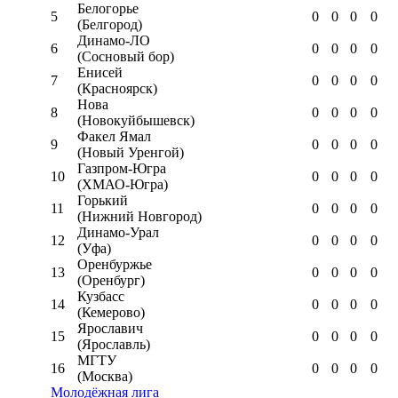
Белогорье
5
0
0
0
0
(Белгород)
Динамо-ЛО
6
0
0
0
0
(Сосновый бор)
Енисей
7
0
0
0
0
(Красноярск)
Нова
8
0
0
0
0
(Новокуйбышевск)
Факел Ямал
9
0
0
0
0
(Новый Уренгой)
Газпром-Югра
10
0
0
0
0
(ХМАО-Югра)
Горький
11
0
0
0
0
(Нижний Новгород)
Динамо-Урал
12
0
0
0
0
(Уфа)
Оренбуржье
13
0
0
0
0
(Оренбург)
Кузбасс
14
0
0
0
0
(Кемерово)
Ярославич
15
0
0
0
0
(Ярославль)
МГТУ
16
0
0
0
0
(Москва)
Молодёжная лига