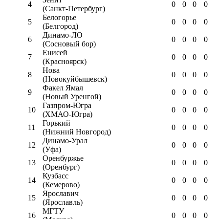
4
0
0
0
0
(Санкт-Петербург)
Белогорье
5
0
0
0
0
(Белгород)
Динамо-ЛО
6
0
0
0
0
(Сосновый бор)
Енисей
7
0
0
0
0
(Красноярск)
Нова
8
0
0
0
0
(Новокуйбышевск)
Факел Ямал
9
0
0
0
0
(Новый Уренгой)
Газпром-Югра
10
0
0
0
0
(ХМАО-Югра)
Горький
11
0
0
0
0
(Нижний Новгород)
Динамо-Урал
12
0
0
0
0
(Уфа)
Оренбуржье
13
0
0
0
0
(Оренбург)
Кузбасс
14
0
0
0
0
(Кемерово)
Ярославич
15
0
0
0
0
(Ярославль)
МГТУ
16
0
0
0
0