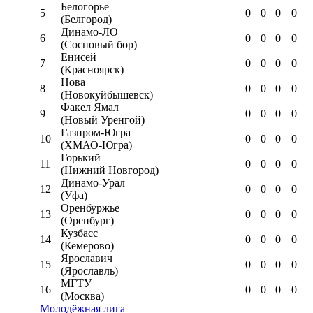
Белогорье
5
0
0
0
0
(Белгород)
Динамо-ЛО
6
0
0
0
0
(Сосновый бор)
Енисей
7
0
0
0
0
(Красноярск)
Нова
8
0
0
0
0
(Новокуйбышевск)
Факел Ямал
9
0
0
0
0
(Новый Уренгой)
Газпром-Югра
10
0
0
0
0
(ХМАО-Югра)
Горький
11
0
0
0
0
(Нижний Новгород)
Динамо-Урал
12
0
0
0
0
(Уфа)
Оренбуржье
13
0
0
0
0
(Оренбург)
Кузбасс
14
0
0
0
0
(Кемерово)
Ярославич
15
0
0
0
0
(Ярославль)
МГТУ
16
0
0
0
0
(Москва)
Молодёжная лига