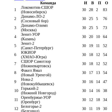
Команда
И
В
П
О
Локомотив-CШОР
1
30
28
2
83
(Новосибирск)
Динамо-ЛО-2
2
30
25
5
76
(Сосновый бор)
Динамо-Олимп
3
30
25
5
73
(Москва)
Зенит-УОР
4
30
20
10
64
(Казань)
Зенит-2
5
30
19
11
52
(Санкт-Петербург)
ЮКИОР
6
30
18
12
54
(ХМАО-Югра)
СШОР Самотлор
7
30
18
12
52
(Нижневартовск)
Факел Ямал
8
30
17
13
54
(Новый Уренгой)
Нова-2
9
30
16
14
47
(Новокуйбышевск)
Горький-2
10
30
14
16
38
(Нижний Новгород)
Оренбуржье-УОР
11
30
12
18
34
(Оренбург)
Белогорье-2
12
30
11
19
30
(Белгород)