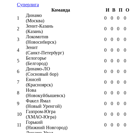
Суперлига
Команда
И
В
П
О
Динамо
1
0
0
0
0
(Москва)
Зенит-Казань
2
0
0
0
0
(Казань)
Локомотив
3
0
0
0
0
(Новосибирск)
Зенит
4
0
0
0
0
(Санкт-Петербург)
Белогорье
5
0
0
0
0
(Белгород)
Динамо-ЛО
6
0
0
0
0
(Сосновый бор)
Енисей
7
0
0
0
0
(Красноярск)
Нова
8
0
0
0
0
(Новокуйбышевск)
Факел Ямал
9
0
0
0
0
(Новый Уренгой)
Газпром-Югра
10
0
0
0
0
(ХМАО-Югра)
Горький
11
0
0
0
0
(Нижний Новгород)
Динамо-Урал