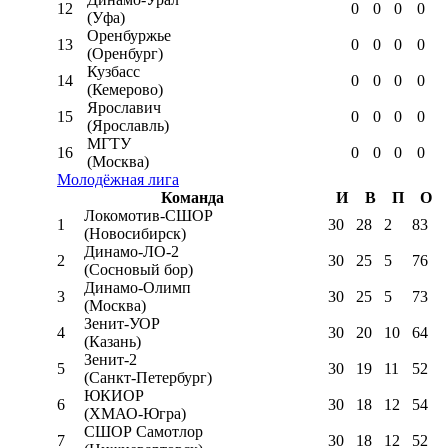
12
0
0
0
0
(Уфа)
Оренбуржье
13
0
0
0
0
(Оренбург)
Кузбасс
14
0
0
0
0
(Кемерово)
Ярославич
15
0
0
0
0
(Ярославль)
МГТУ
16
0
0
0
0
(Москва)
Молодёжная лига
Команда
И
В
П
О
Локомотив-CШОР
1
30
28
2
83
(Новосибирск)
Динамо-ЛО-2
2
30
25
5
76
(Сосновый бор)
Динамо-Олимп
3
30
25
5
73
(Москва)
Зенит-УОР
4
30
20
10
64
(Казань)
Зенит-2
5
30
19
11
52
(Санкт-Петербург)
ЮКИОР
6
30
18
12
54
(ХМАО-Югра)
СШОР Самотлор
7
30
18
12
52