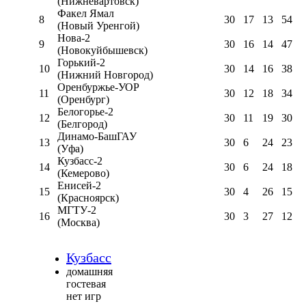
(Нижневартовск)
Факел Ямал
8
30
17
13
54
(Новый Уренгой)
Нова-2
9
30
16
14
47
(Новокуйбышевск)
Горький-2
10
30
14
16
38
(Нижний Новгород)
Оренбуржье-УОР
11
30
12
18
34
(Оренбург)
Белогорье-2
12
30
11
19
30
(Белгород)
Динамо-БашГАУ
13
30
6
24
23
(Уфа)
Кузбасс-2
14
30
6
24
18
(Кемерово)
Енисей-2
15
30
4
26
15
(Красноярск)
МГТУ-2
16
30
3
27
12
(Москва)
Кузбасс
домашняя
гостевая
нет игр