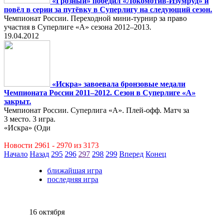
«Грозный» победил «Локомотив-Изумруд» и
повёл в серии за путёвку в Суперлигу на следующий сезон.
Чемпионат России. Переходной мини-турнир за право
участия в Суперлиге «А» сезона 2012–2013.
19.04.2012
«Искра» завоевала бронзовые медали
Чемпионата России 2011–2012. Сезон в Суперлиге «А»
закрыт.
Чемпионат России. Суперлига «А». Плей-офф. Матч за
3 место. 3 игра.
«Искра» (Оди
Новости 2961 - 2970 из 3173
Начало
Назад
295
296
297
298
299
Вперед
Конец
ближайшая игра
последняя игра
16 октября