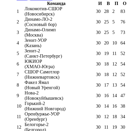
Команда
И
В
П
О
Локомотив-CШОР
1
30
28
2
83
(Новосибирск)
Динамо-ЛО-2
2
30
25
5
76
(Сосновый бор)
Динамо-Олимп
3
30
25
5
73
(Москва)
Зенит-УОР
4
30
20
10
64
(Казань)
Зенит-2
5
30
19
11
52
(Санкт-Петербург)
ЮКИОР
6
30
18
12
54
(ХМАО-Югра)
СШОР Самотлор
7
30
18
12
52
(Нижневартовск)
Факел Ямал
8
30
17
13
54
(Новый Уренгой)
Нова-2
9
30
16
14
47
(Новокуйбышевск)
Горький-2
10
30
14
16
38
(Нижний Новгород)
Оренбуржье-УОР
11
30
12
18
34
(Оренбург)
Белогорье-2
12
30
11
19
30
(Белгород)