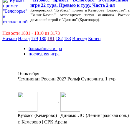
игре 22 тура. Превью к туру. Часть 2-ая
Кемеровский "Кузбасс" примет в Кемерове "Белогорье", а
"Зенит-Казань" отпразднует титул чемпиона России
домашней игрой с "Динамо" (Краснодар).
Новости 1801 - 1810 из 3173
Начало
Назад
179
180
181
182
183
Вперед
Конец
ближайшая игра
последняя игра
16 октября
Чемпионат России 2027 Рольф Суперлига. 1 тур
:
Кузбасс (Кемерово)
Динамо-ЛО (Ленинградская обл.)
г. Кемерово | СРК Арена