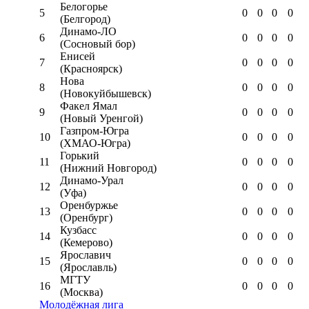
Белогорье
5
0
0
0
0
(Белгород)
Динамо-ЛО
6
0
0
0
0
(Сосновый бор)
Енисей
7
0
0
0
0
(Красноярск)
Нова
8
0
0
0
0
(Новокуйбышевск)
Факел Ямал
9
0
0
0
0
(Новый Уренгой)
Газпром-Югра
10
0
0
0
0
(ХМАО-Югра)
Горький
11
0
0
0
0
(Нижний Новгород)
Динамо-Урал
12
0
0
0
0
(Уфа)
Оренбуржье
13
0
0
0
0
(Оренбург)
Кузбасс
14
0
0
0
0
(Кемерово)
Ярославич
15
0
0
0
0
(Ярославль)
МГТУ
16
0
0
0
0
(Москва)
Молодёжная лига