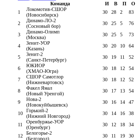
Команда
И
В
П
О
Локомотив-CШОР
1
30
28
2
83
(Новосибирск)
Динамо-ЛО-2
2
30
25
5
76
(Сосновый бор)
Динамо-Олимп
3
30
25
5
73
(Москва)
Зенит-УОР
4
30
20
10
64
(Казань)
Зенит-2
5
30
19
11
52
(Санкт-Петербург)
ЮКИОР
6
30
18
12
54
(ХМАО-Югра)
СШОР Самотлор
7
30
18
12
52
(Нижневартовск)
Факел Ямал
8
30
17
13
54
(Новый Уренгой)
Нова-2
9
30
16
14
47
(Новокуйбышевск)
Горький-2
10
30
14
16
38
(Нижний Новгород)
Оренбуржье-УОР
11
30
12
18
34
(Оренбург)
Белогорье-2
12
30
11
19
30
(Белгород)