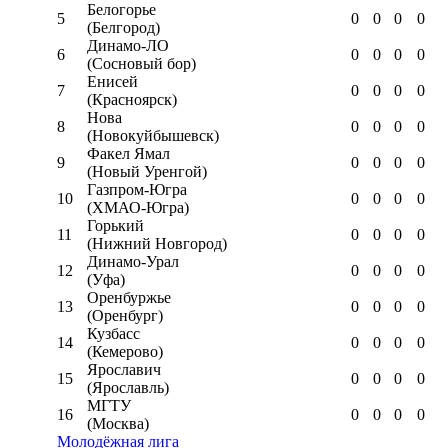
Белогорье
5
0
0
0
0
(Белгород)
Динамо-ЛО
6
0
0
0
0
(Сосновый бор)
Енисей
7
0
0
0
0
(Красноярск)
Нова
8
0
0
0
0
(Новокуйбышевск)
Факел Ямал
9
0
0
0
0
(Новый Уренгой)
Газпром-Югра
10
0
0
0
0
(ХМАО-Югра)
Горький
11
0
0
0
0
(Нижний Новгород)
Динамо-Урал
12
0
0
0
0
(Уфа)
Оренбуржье
13
0
0
0
0
(Оренбург)
Кузбасс
14
0
0
0
0
(Кемерово)
Ярославич
15
0
0
0
0
(Ярославль)
МГТУ
16
0
0
0
0
(Москва)
Молодёжная лига