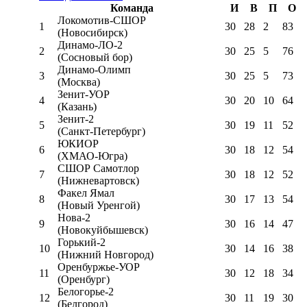
Команда
И
В
П
О
Локомотив-CШОР
1
30
28
2
83
(Новосибирск)
Динамо-ЛО-2
2
30
25
5
76
(Сосновый бор)
Динамо-Олимп
3
30
25
5
73
(Москва)
Зенит-УОР
4
30
20
10
64
(Казань)
Зенит-2
5
30
19
11
52
(Санкт-Петербург)
ЮКИОР
6
30
18
12
54
(ХМАО-Югра)
СШОР Самотлор
7
30
18
12
52
(Нижневартовск)
Факел Ямал
8
30
17
13
54
(Новый Уренгой)
Нова-2
9
30
16
14
47
(Новокуйбышевск)
Горький-2
10
30
14
16
38
(Нижний Новгород)
Оренбуржье-УОР
11
30
12
18
34
(Оренбург)
Белогорье-2
12
30
11
19
30
(Белгород)