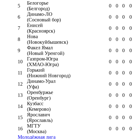
Белогорье
5
0
0
0
0
(Белгород)
Динамо-ЛО
6
0
0
0
0
(Сосновый бор)
Енисей
7
0
0
0
0
(Красноярск)
Нова
8
0
0
0
0
(Новокуйбышевск)
Факел Ямал
9
0
0
0
0
(Новый Уренгой)
Газпром-Югра
10
0
0
0
0
(ХМАО-Югра)
Горький
11
0
0
0
0
(Нижний Новгород)
Динамо-Урал
12
0
0
0
0
(Уфа)
Оренбуржье
13
0
0
0
0
(Оренбург)
Кузбасс
14
0
0
0
0
(Кемерово)
Ярославич
15
0
0
0
0
(Ярославль)
МГТУ
16
0
0
0
0
(Москва)
Молодёжная лига