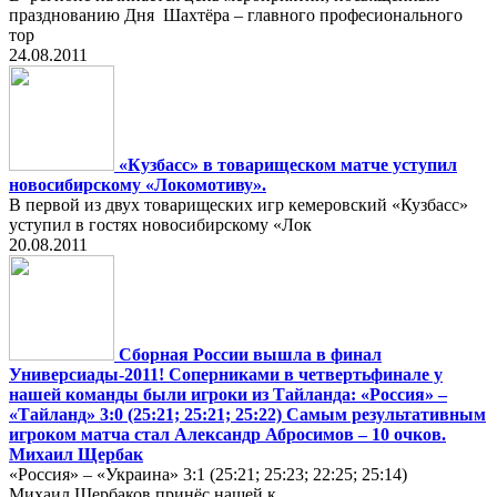
празднованию Дня Шахтёра – главного професионального
тор
24.08.2011
«Кузбасс» в товарищеском матче уступил
новосибирскому «Локомотиву».
В первой из двух товарищеских игр кемеровский «Кузбасс»
уступил в гостях новосибирскому «Лок
20.08.2011
Сборная России вышла в финал
Универсиады-2011! Соперниками в четвертьфинале у
нашей команды были игроки из Тайланда: «Россия» –
«Тайланд» 3:0 (25:21; 25:21; 25:22) Самым результативным
игроком матча стал Александр Абросимов – 10 очков.
Михаил Щербак
«Россия» – «Украина» 3:1 (25:21; 25:23; 22:25; 25:14)
Михаил Щербаков принёс нашей к