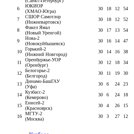
(Санкт-Петербург)
ЮКИОР
6
30
18
12
54
(ХМАО-Югра)
СШОР Самотлор
7
30
18
12
52
(Нижневартовск)
Факел Ямал
8
30
17
13
54
(Новый Уренгой)
Нова-2
9
30
16
14
47
(Новокуйбышевск)
Горький-2
10
30
14
16
38
(Нижний Новгород)
Оренбуржье-УОР
11
30
12
18
34
(Оренбург)
Белогорье-2
12
30
11
19
30
(Белгород)
Динамо-БашГАУ
13
30
6
24
23
(Уфа)
Кузбасс-2
14
30
6
24
18
(Кемерово)
Енисей-2
15
30
4
26
15
(Красноярск)
МГТУ-2
16
30
3
27
12
(Москва)