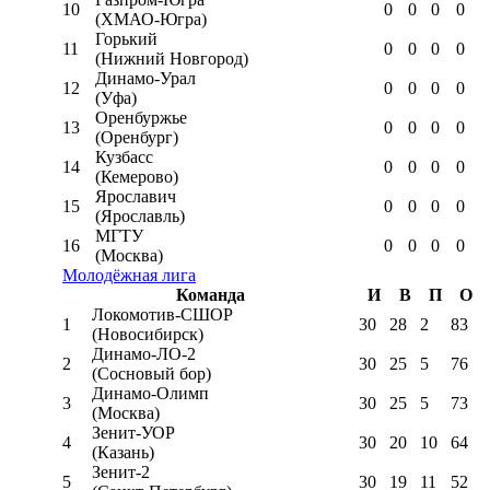
10
0
0
0
0
(ХМАО-Югра)
Горький
11
0
0
0
0
(Нижний Новгород)
Динамо-Урал
12
0
0
0
0
(Уфа)
Оренбуржье
13
0
0
0
0
(Оренбург)
Кузбасс
14
0
0
0
0
(Кемерово)
Ярославич
15
0
0
0
0
(Ярославль)
МГТУ
16
0
0
0
0
(Москва)
Молодёжная лига
Команда
И
В
П
О
Локомотив-CШОР
1
30
28
2
83
(Новосибирск)
Динамо-ЛО-2
2
30
25
5
76
(Сосновый бор)
Динамо-Олимп
3
30
25
5
73
(Москва)
Зенит-УОР
4
30
20
10
64
(Казань)
Зенит-2
5
30
19
11
52