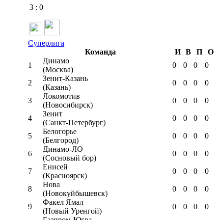
3
:
0
Суперлига
Команда
И
В
П
О
Динамо
1
0
0
0
0
(Москва)
Зенит-Казань
2
0
0
0
0
(Казань)
Локомотив
3
0
0
0
0
(Новосибирск)
Зенит
4
0
0
0
0
(Санкт-Петербург)
Белогорье
5
0
0
0
0
(Белгород)
Динамо-ЛО
6
0
0
0
0
(Сосновый бор)
Енисей
7
0
0
0
0
(Красноярск)
Нова
8
0
0
0
0
(Новокуйбышевск)
Факел Ямал
9
0
0
0
0
(Новый Уренгой)
Газпром-Югра