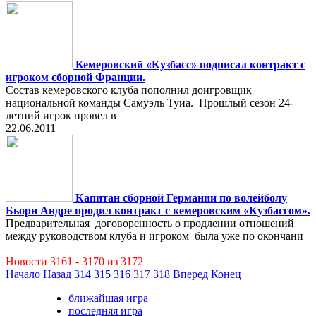
Кемеровский «Кузбасс» подписал контракт с
игроком сборной Франции.
Состав кемеровского клуба пополнил доигровщик
национальной команды Самуэль Туиа. Прошлый сезон 24-
летний игрок провел в
22.06.2011
Капитан сборной Германии по волейболу
Бьорн Андре продил контракт с кемеровским «Кузбассом».
Предварительная договоренность о продлении отношений
между руководством клуба и игроком была уже по окончани
Новости 3161 - 3170 из 3172
Начало
Назад
314
315
316
317
318
Вперед
Конец
ближайшая игра
последняя игра