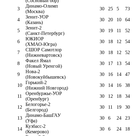
(Сосновый бор)
Динамо-Олимп
3
30
25
5
73
(Москва)
Зенит-УОР
4
30
20
10
64
(Казань)
Зенит-2
5
30
19
11
52
(Санкт-Петербург)
ЮКИОР
6
30
18
12
54
(ХМАО-Югра)
СШОР Самотлор
7
30
18
12
52
(Нижневартовск)
Факел Ямал
8
30
17
13
54
(Новый Уренгой)
Нова-2
9
30
16
14
47
(Новокуйбышевск)
Горький-2
10
30
14
16
38
(Нижний Новгород)
Оренбуржье-УОР
11
30
12
18
34
(Оренбург)
Белогорье-2
12
30
11
19
30
(Белгород)
Динамо-БашГАУ
13
30
6
24
23
(Уфа)
Кузбасс-2
14
30
6
24
18
(Кемерово)