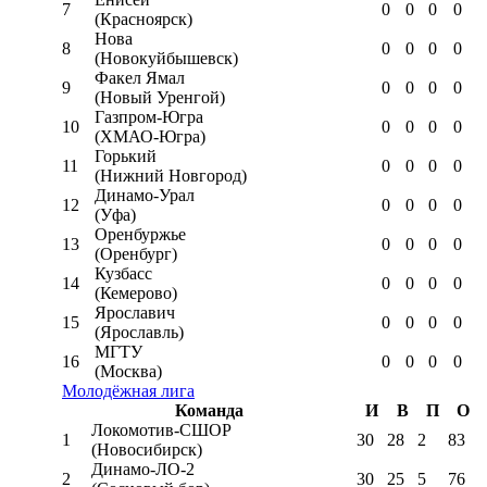
7
0
0
0
0
(Красноярск)
Нова
8
0
0
0
0
(Новокуйбышевск)
Факел Ямал
9
0
0
0
0
(Новый Уренгой)
Газпром-Югра
10
0
0
0
0
(ХМАО-Югра)
Горький
11
0
0
0
0
(Нижний Новгород)
Динамо-Урал
12
0
0
0
0
(Уфа)
Оренбуржье
13
0
0
0
0
(Оренбург)
Кузбасс
14
0
0
0
0
(Кемерово)
Ярославич
15
0
0
0
0
(Ярославль)
МГТУ
16
0
0
0
0
(Москва)
Молодёжная лига
Команда
И
В
П
О
Локомотив-CШОР
1
30
28
2
83
(Новосибирск)
Динамо-ЛО-2
2
30
25
5
76