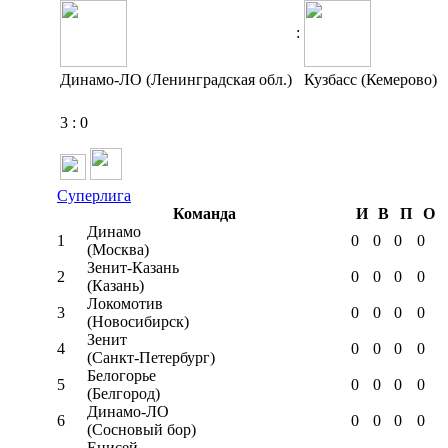
:
Динамо-ЛО (Ленинградская обл.)
Кузбасс (Кемерово)
3
:
0
Суперлига
Команда
И
В
П
О
Динамо
1
0
0
0
0
(Москва)
Зенит-Казань
2
0
0
0
0
(Казань)
Локомотив
3
0
0
0
0
(Новосибирск)
Зенит
4
0
0
0
0
(Санкт-Петербург)
Белогорье
5
0
0
0
0
(Белгород)
Динамо-ЛО
6
0
0
0
0
(Сосновый бор)
Енисей