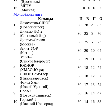
(Ярославль)
МГТУ
16
0
0
0
0
(Москва)
Молодёжная лига
Команда
И
В
П
О
Локомотив-CШОР
1
30
28
2
83
(Новосибирск)
Динамо-ЛО-2
2
30
25
5
76
(Сосновый бор)
Динамо-Олимп
3
30
25
5
73
(Москва)
Зенит-УОР
4
30
20
10
64
(Казань)
Зенит-2
5
30
19
11
52
(Санкт-Петербург)
ЮКИОР
6
30
18
12
54
(ХМАО-Югра)
СШОР Самотлор
7
30
18
12
52
(Нижневартовск)
Факел Ямал
8
30
17
13
54
(Новый Уренгой)
Нова-2
9
30
16
14
47
(Новокуйбышевск)
Горький-2
10
30
14
16
38
(Нижний Новгород)