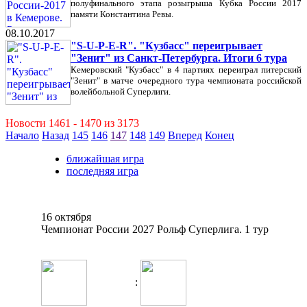
полуфинального этапа розыгрыша Кубка России 2017
памяти Константина Ревы.
08.10.2017
"S-U-P-E-R". "Кузбасс" переигрывает
"Зенит" из Санкт-Петербурга. Итоги 6 тура
Кемеровский "Кузбасс" в 4 партиях переиграл питерский
"Зенит" в матче очередного тура чемпионата российской
волейбольной Суперлиги.
Новости 1461 - 1470 из 3173
Начало
Назад
145
146
147
148
149
Вперед
Конец
ближайшая игра
последняя игра
16 октября
Чемпионат России 2027 Рольф Суперлига. 1 тур
: