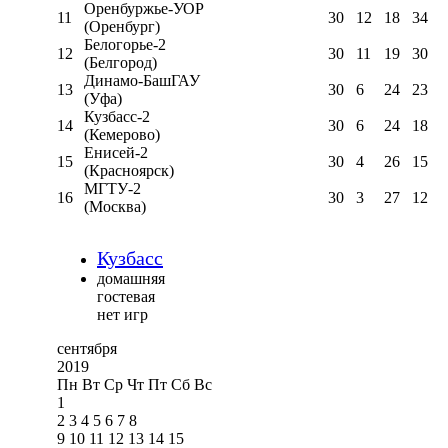
Оренбуржье-УОР
11
30
12
18
34
(Оренбург)
Белогорье-2
12
30
11
19
30
(Белгород)
Динамо-БашГАУ
13
30
6
24
23
(Уфа)
Кузбасс-2
14
30
6
24
18
(Кемерово)
Енисей-2
15
30
4
26
15
(Красноярск)
МГТУ-2
16
30
3
27
12
(Москва)
Кузбасс
домашняя
гостевая
нет игр
сентября
2019
Пн
Вт
Ср
Чт
Пт
Сб
Вс
1
2
3
4
5
6
7
8
9
10
11
12
13
14
15