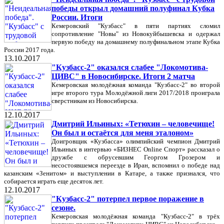
победы открыл домашний полуфинал Кубка
России. Итоги
Кемеровский "Кузбасс" в пяти партиях сломил
сопротивление "Новы" из Новокуйбышевска и одержал
первую победу на домашнему полуфинальном этапе Кубка
России 2017 года.
13.10.2017
"Кузбасс-2" оказался слабее "Локомотива-
ЦИВС" в Новосибирске. Итоги 2 матча
Кемеровская молодёжная команда "Кузбасс-2" во второй
игре второго тура Молодёжной лиги 2017/2018 проиграла
сверстникам из Новосибирска.
12.10.2017
Дмитрий Ильиных: «Тетюхин – человечище!
Он был и остаётся для меня эталоном»
Доигровщик «Кузбасса» олимпийский чемпион Дмитрий
Ильиных в интервью «БИЗНЕС Online Спорт» рассказал о
дружбе с обрусевшим Георгом Грозером и
несостоявшемся переезде в Иран, вспомнил о победе над
казанским «Зенитом» и выступлении в Катаре, а также признался, что
собирается играть еще десяток лет.
12.10.2017
"Кузбасс-2" потерпел первое поражение в
сезоне.
Кемеровская молодёжная команда "Кузбасс-2" в трёх