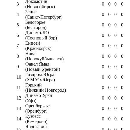
Локомотив
3
0
0
0
0
(Новосибирск)
Зенит
4
0
0
0
0
(Санкт-Петербург)
Белогорье
5
0
0
0
0
(Белгород)
Динамо-ЛО
6
0
0
0
0
(Сосновый бор)
Енисей
7
0
0
0
0
(Красноярск)
Нова
8
0
0
0
0
(Новокуйбышевск)
Факел Ямал
9
0
0
0
0
(Новый Уренгой)
Газпром-Югра
10
0
0
0
0
(ХМАО-Югра)
Горький
11
0
0
0
0
(Нижний Новгород)
Динамо-Урал
12
0
0
0
0
(Уфа)
Оренбуржье
13
0
0
0
0
(Оренбург)
Кузбасс
14
0
0
0
0
(Кемерово)
Ярославич
15
0
0
0
0