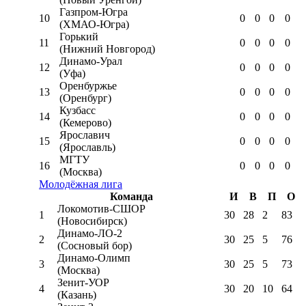
Газпром-Югра
10
0
0
0
0
(ХМАО-Югра)
Горький
11
0
0
0
0
(Нижний Новгород)
Динамо-Урал
12
0
0
0
0
(Уфа)
Оренбуржье
13
0
0
0
0
(Оренбург)
Кузбасс
14
0
0
0
0
(Кемерово)
Ярославич
15
0
0
0
0
(Ярославль)
МГТУ
16
0
0
0
0
(Москва)
Молодёжная лига
Команда
И
В
П
О
Локомотив-CШОР
1
30
28
2
83
(Новосибирск)
Динамо-ЛО-2
2
30
25
5
76
(Сосновый бор)
Динамо-Олимп
3
30
25
5
73
(Москва)
Зенит-УОР
4
30
20
10
64
(Казань)