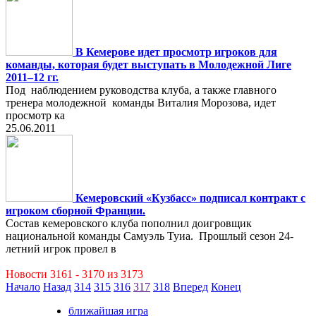
В Кемерове идет просмотр игроков для
команды, которая будет выступать в Молодежной Лиге
2011–12 гг.
Под наблюдением руководства клуба, а также главного
тренера молодежной команды Виталия Морозова, идет
просмотр ка
25.06.2011
Кемеровский «Кузбасс» подписал контракт с
игроком сборной Франции.
Состав кемеровского клуба пополнил доигровщик
национальной команды Самуэль Туиа. Прошлый сезон 24-
летний игрок провел в
Новости 3161 - 3170 из 3173
Начало
Назад
314
315
316
317
318
Вперед
Конец
ближайшая игра