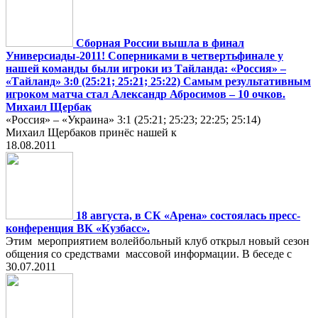
Сборная России вышла в финал
Универсиады-2011! Соперниками в четвертьфинале у
нашей команды были игроки из Тайланда: «Россия» –
«Тайланд» 3:0 (25:21; 25:21; 25:22) Самым результативным
игроком матча стал Александр Абросимов – 10 очков.
Михаил Щербак
«Россия» – «Украина» 3:1 (25:21; 25:23; 22:25; 25:14)
Михаил Щербаков принёс нашей к
18.08.2011
18 августа, в СК «Арена» состоялась пресс-
конференция ВК «Кузбасс».
Этим мероприятием волейбольный клуб открыл новый сезон
общения со средствами массовой информации. В беседе с
30.07.2011