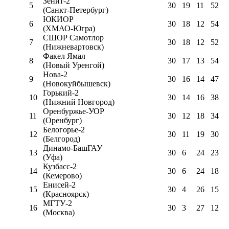
Зенит-2
5
30
19
11
52
(Санкт-Петербург)
ЮКИОР
6
30
18
12
54
(ХМАО-Югра)
СШОР Самотлор
7
30
18
12
52
(Нижневартовск)
Факел Ямал
8
30
17
13
54
(Новый Уренгой)
Нова-2
9
30
16
14
47
(Новокуйбышевск)
Горький-2
10
30
14
16
38
(Нижний Новгород)
Оренбуржье-УОР
11
30
12
18
34
(Оренбург)
Белогорье-2
12
30
11
19
30
(Белгород)
Динамо-БашГАУ
13
30
6
24
23
(Уфа)
Кузбасс-2
14
30
6
24
18
(Кемерово)
Енисей-2
15
30
4
26
15
(Красноярск)
МГТУ-2
16
30
3
27
12
(Москва)