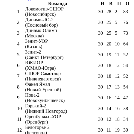
Команда
И
В
П
О
Локомотив-CШОР
1
30
28
2
83
(Новосибирск)
Динамо-ЛО-2
2
30
25
5
76
(Сосновый бор)
Динамо-Олимп
3
30
25
5
73
(Москва)
Зенит-УОР
4
30
20
10
64
(Казань)
Зенит-2
5
30
19
11
52
(Санкт-Петербург)
ЮКИОР
6
30
18
12
54
(ХМАО-Югра)
СШОР Самотлор
7
30
18
12
52
(Нижневартовск)
Факел Ямал
8
30
17
13
54
(Новый Уренгой)
Нова-2
9
30
16
14
47
(Новокуйбышевск)
Горький-2
10
30
14
16
38
(Нижний Новгород)
Оренбуржье-УОР
11
30
12
18
34
(Оренбург)
Белогорье-2
12
30
11
19
30
(Белгород)