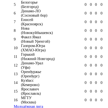
Белогорье
5
0
0
0
0
(Белгород)
Динамо-ЛО
6
0
0
0
0
(Сосновый бор)
Енисей
7
0
0
0
0
(Красноярск)
Нова
8
0
0
0
0
(Новокуйбышевск)
Факел Ямал
9
0
0
0
0
(Новый Уренгой)
Газпром-Югра
10
0
0
0
0
(ХМАО-Югра)
Горький
11
0
0
0
0
(Нижний Новгород)
Динамо-Урал
12
0
0
0
0
(Уфа)
Оренбуржье
13
0
0
0
0
(Оренбург)
Кузбасс
14
0
0
0
0
(Кемерово)
Ярославич
15
0
0
0
0
(Ярославль)
МГТУ
16
0
0
0
0
(Москва)
Молодёжная лига