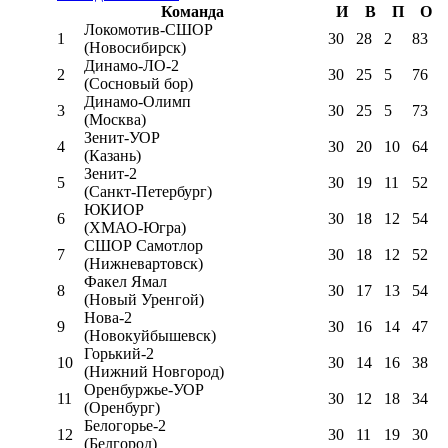
Команда
И
В
П
О
Локомотив-CШОР
1
30
28
2
83
(Новосибирск)
Динамо-ЛО-2
2
30
25
5
76
(Сосновый бор)
Динамо-Олимп
3
30
25
5
73
(Москва)
Зенит-УОР
4
30
20
10
64
(Казань)
Зенит-2
5
30
19
11
52
(Санкт-Петербург)
ЮКИОР
6
30
18
12
54
(ХМАО-Югра)
СШОР Самотлор
7
30
18
12
52
(Нижневартовск)
Факел Ямал
8
30
17
13
54
(Новый Уренгой)
Нова-2
9
30
16
14
47
(Новокуйбышевск)
Горький-2
10
30
14
16
38
(Нижний Новгород)
Оренбуржье-УОР
11
30
12
18
34
(Оренбург)
Белогорье-2
12
30
11
19
30
(Белгород)