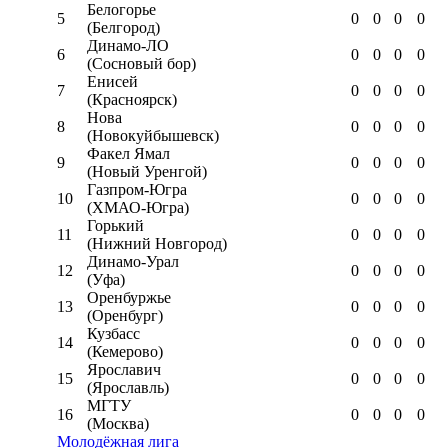
Белогорье
5
0
0
0
0
(Белгород)
Динамо-ЛО
6
0
0
0
0
(Сосновый бор)
Енисей
7
0
0
0
0
(Красноярск)
Нова
8
0
0
0
0
(Новокуйбышевск)
Факел Ямал
9
0
0
0
0
(Новый Уренгой)
Газпром-Югра
10
0
0
0
0
(ХМАО-Югра)
Горький
11
0
0
0
0
(Нижний Новгород)
Динамо-Урал
12
0
0
0
0
(Уфа)
Оренбуржье
13
0
0
0
0
(Оренбург)
Кузбасс
14
0
0
0
0
(Кемерово)
Ярославич
15
0
0
0
0
(Ярославль)
МГТУ
16
0
0
0
0
(Москва)
Молодёжная лига