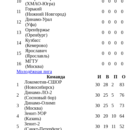
10
0
0
0
0
(ХМАО-Югра)
Горький
11
0
0
0
0
(Нижний Новгород)
Динамо-Урал
12
0
0
0
0
(Уфа)
Оренбуржье
13
0
0
0
0
(Оренбург)
Кузбасс
14
0
0
0
0
(Кемерово)
Ярославич
15
0
0
0
0
(Ярославль)
МГТУ
16
0
0
0
0
(Москва)
Молодёжная лига
Команда
И
В
П
О
Локомотив-CШОР
1
30
28
2
83
(Новосибирск)
Динамо-ЛО-2
2
30
25
5
76
(Сосновый бор)
Динамо-Олимп
3
30
25
5
73
(Москва)
Зенит-УОР
4
30
20
10
64
(Казань)
Зенит-2
5
30
19
11
52
(Санкт-Петербург)