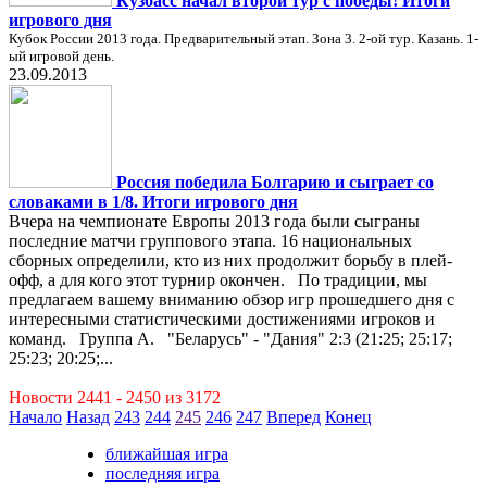
Кузбасс начал второй тур с победы! Итоги
игрового дня
Кубок России 2013 года. Предварительный этап. Зона 3. 2-ой тур. Казань. 1-
ый игровой день.
23.09.2013
Россия победила Болгарию и сыграет со
словаками в 1/8. Итоги игрового дня
Вчера на чемпионате Европы 2013 года были сыграны
последние матчи группового этапа. 16 национальных
сборных определили, кто из них продолжит борьбу в плей-
офф, а для кого этот турнир окончен. По традиции, мы
предлагаем вашему вниманию обзор игр прошедшего дня с
интересными статистическими достижениями игроков и
команд. Группа А. "Беларусь" - "Дания" 2:3 (21:25; 25:17;
25:23; 20:25;...
Новости 2441 - 2450 из 3172
Начало
Назад
243
244
245
246
247
Вперед
Конец
ближайшая игра
последняя игра