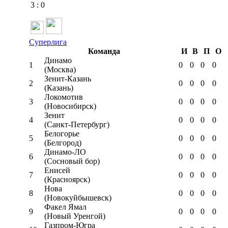
3
:
0
Суперлига
Команда
И
В
П
О
Динамо
1
0
0
0
0
(Москва)
Зенит-Казань
2
0
0
0
0
(Казань)
Локомотив
3
0
0
0
0
(Новосибирск)
Зенит
4
0
0
0
0
(Санкт-Петербург)
Белогорье
5
0
0
0
0
(Белгород)
Динамо-ЛО
6
0
0
0
0
(Сосновый бор)
Енисей
7
0
0
0
0
(Красноярск)
Нова
8
0
0
0
0
(Новокуйбышевск)
Факел Ямал
9
0
0
0
0
(Новый Уренгой)
Газпром-Югра