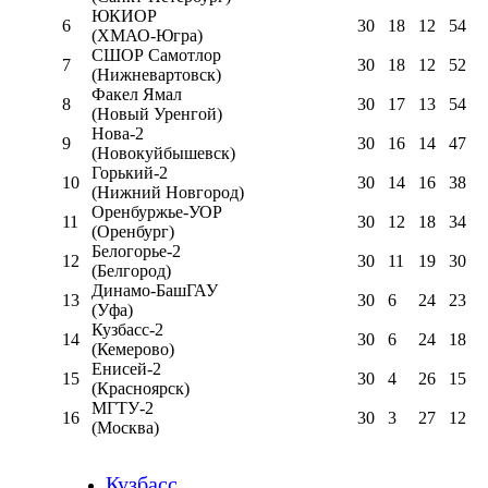
ЮКИОР
6
30
18
12
54
(ХМАО-Югра)
СШОР Самотлор
7
30
18
12
52
(Нижневартовск)
Факел Ямал
8
30
17
13
54
(Новый Уренгой)
Нова-2
9
30
16
14
47
(Новокуйбышевск)
Горький-2
10
30
14
16
38
(Нижний Новгород)
Оренбуржье-УОР
11
30
12
18
34
(Оренбург)
Белогорье-2
12
30
11
19
30
(Белгород)
Динамо-БашГАУ
13
30
6
24
23
(Уфа)
Кузбасс-2
14
30
6
24
18
(Кемерово)
Енисей-2
15
30
4
26
15
(Красноярск)
МГТУ-2
16
30
3
27
12
(Москва)
Кузбасс