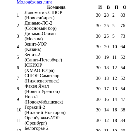
Молодёжная лига
Команда
И
В
П
О
Локомотив-CШОР
1
30
28
2
83
(Новосибирск)
Динамо-ЛО-2
2
30
25
5
76
(Сосновый бор)
Динамо-Олимп
3
30
25
5
73
(Москва)
Зенит-УОР
4
30
20
10
64
(Казань)
Зенит-2
5
30
19
11
52
(Санкт-Петербург)
ЮКИОР
6
30
18
12
54
(ХМАО-Югра)
СШОР Самотлор
7
30
18
12
52
(Нижневартовск)
Факел Ямал
8
30
17
13
54
(Новый Уренгой)
Нова-2
9
30
16
14
47
(Новокуйбышевск)
Горький-2
10
30
14
16
38
(Нижний Новгород)
Оренбуржье-УОР
11
30
12
18
34
(Оренбург)
Белогорье-2
12
30
11
19
30