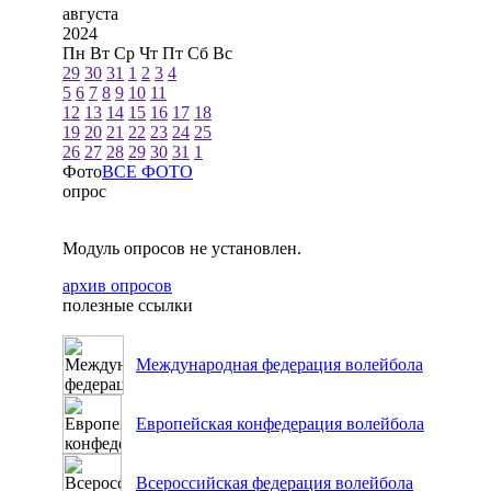
августа
2024
Пн
Вт
Ср
Чт
Пт
Сб
Вс
29
30
31
1
2
3
4
5
6
7
8
9
10
11
12
13
14
15
16
17
18
19
20
21
22
23
24
25
26
27
28
29
30
31
1
Фото
ВСЕ ФОТО
опрос
Модуль опросов не установлен.
архив опросов
полезные ссылки
Международная федерация волейбола
Европейская конфедерация волейбола
Всероссийская федерация волейбола