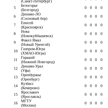
(Санкт-Петербург)
Белогорье
5
0
0
0
0
(Белгород)
Динамо-ЛО
6
0
0
0
0
(Сосновый бор)
Енисей
7
0
0
0
0
(Красноярск)
Нова
8
0
0
0
0
(Новокуйбышевск)
Факел Ямал
9
0
0
0
0
(Новый Уренгой)
Газпром-Югра
10
0
0
0
0
(ХМАО-Югра)
Горький
11
0
0
0
0
(Нижний Новгород)
Динамо-Урал
12
0
0
0
0
(Уфа)
Оренбуржье
13
0
0
0
0
(Оренбург)
Кузбасс
14
0
0
0
0
(Кемерово)
Ярославич
15
0
0
0
0
(Ярославль)
МГТУ
16
0
0
0
0
(Москва)